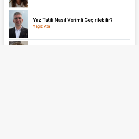
Yaz Tatili Nasıl Verimli Geçirilebilir?
Yağız Ata
El Nino önce çocukları vuruyor
Doç. Dr. Olcay Uçak
Bizi Takip Edin