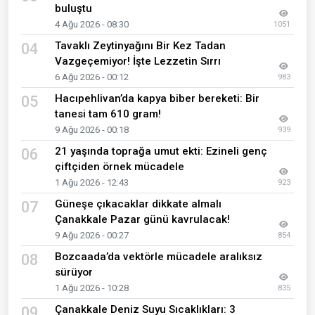
buluştu
4 Ağu 2026 - 08:30
1051
Tavaklı Zeytinyağını Bir Kez Tadan
04
Vazgeçemiyor! İşte Lezzetin Sırrı
6 Ağu 2026 - 00:12
983
Hacıpehlivan’da kapya biber bereketi: Bir
05
tanesi tam 610 gram!
9 Ağu 2026 - 00:18
939
21 yaşında toprağa umut ekti: Ezineli genç
06
çiftçiden örnek mücadele
1 Ağu 2026 - 12:43
923
Güneşe çıkacaklar dikkate almalı
07
Çanakkale Pazar günü kavrulacak!
9 Ağu 2026 - 00:27
854
Bozcaada’da vektörle mücadele aralıksız
08
sürüyor
1 Ağu 2026 - 10:28
835
Çanakkale Deniz Suyu Sıcaklıkları: 3
09