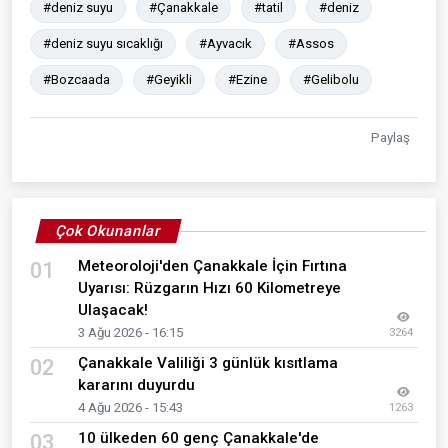
#deniz suyu
#Çanakkale
#tatil
#deniz
#deniz suyu sıcaklığı
#Ayvacık
#Assos
#Bozcaada
#Geyikli
#Ezine
#Gelibolu
Paylaş
Çok Okunanlar
Meteoroloji'den Çanakkale İçin Fırtına
01
Uyarısı: Rüzgarın Hızı 60 Kilometreye
Ulaşacak!
3 Ağu 2026 - 16:15
3264
Çanakkale Valiliği 3 günlük kısıtlama
02
kararını duyurdu
4 Ağu 2026 - 15:43
1263
10 ülkeden 60 genç Çanakkale'de
03