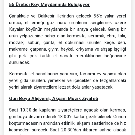
55 Üretici Köy Meydanında Buluşuyor
Çanakkale ve Balıkesir illerinden gelecek 55'e yakın yerel
üretici, el emeği göz nuru ürünlerini sergilemek üzere
Kayalar köyünün meydanında bir araya gelecek. Geniş bir
ürün yelpazesine sahip olan kermeste; seramik, ebru, takı,
mozaik, sabun, çanta, el dokuması ürünler, keçe, deri,
makrame, çarpana, giyim, heykel, kırkyama ve ahşap işçiliği
gibi pek çok farklı el sanatı meraklılarının beğenisine
sunulacak.
Kermeste el sanatlarının yanı sıra, tamamı ev yapımı olan
yerel gıda ürünleri, yemekler ve içecekler de tezgâhlardaki
yerini alarak ziyaretçilere lezzet dolu anlar yaşatacak.
Gün Boyu Alışveriş, Akşam Müzik Ziyafeti
Saat 10.30’da kapılarını ziyaretçilere açacak olan kermes,
gün boyu devam ederek 18.00’e kadar gezilebilecek. Günün
koşturmacasının ardından etkinlik, akşam saatlerinde de hız
kesmeden sürecek. Saat 20.30'dan itibaren sahne alacak