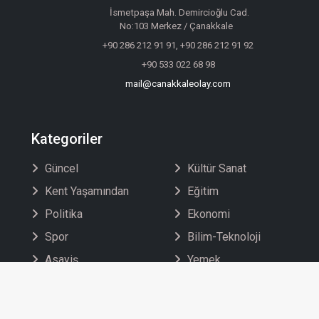
İsmetpaşa Mah. Demircioğlu Cad.
No:103 Merkez / Çanakkale
+90 286 212 91 91, +90 286 212 91 92
+90 533 022 68 98
mail@canakkaleolay.com
Kategoriler
Güncel
Kültür Sanat
Kent Yaşamından
Eğitim
Politika
Ekonomi
Spor
Bilim-Teknoloji
Asayiş
Yemek
Yaşam
Ulusal Haberler
Sağlık
Dış Haberler