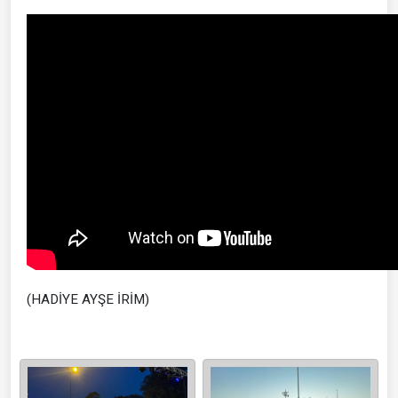
(HADİYE AYŞE İRİM)