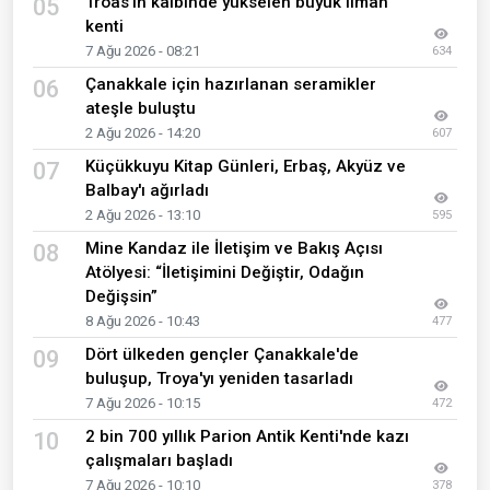
Troas’ın kalbinde yükselen büyük liman
05
kenti
7 Ağu 2026 - 08:21
634
Çanakkale için hazırlanan seramikler
06
ateşle buluştu
2 Ağu 2026 - 14:20
607
Küçükkuyu Kitap Günleri, Erbaş, Akyüz ve
07
Balbay'ı ağırladı
2 Ağu 2026 - 13:10
595
Mine Kandaz ile İletişim ve Bakış Açısı
08
Atölyesi: “İletişimini Değiştir, Odağın
Değişsin”
8 Ağu 2026 - 10:43
477
Dört ülkeden gençler Çanakkale'de
09
buluşup, Troya'yı yeniden tasarladı
7 Ağu 2026 - 10:15
472
2 bin 700 yıllık Parion Antik Kenti'nde kazı
10
çalışmaları başladı
7 Ağu 2026 - 10:10
378