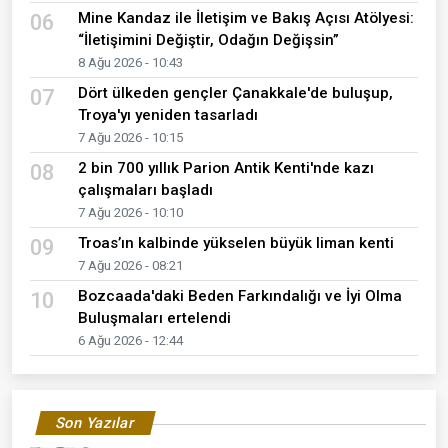
Mine Kandaz ile İletişim ve Bakış Açısı Atölyesi:
06
“İletişimini Değiştir, Odağın Değişsin”
8 Ağu 2026 - 10:43
Dört ülkeden gençler Çanakkale'de buluşup,
07
Troya'yı yeniden tasarladı
7 Ağu 2026 - 10:15
2 bin 700 yıllık Parion Antik Kenti'nde kazı
08
çalışmaları başladı
7 Ağu 2026 - 10:10
Troas’ın kalbinde yükselen büyük liman kenti
09
7 Ağu 2026 - 08:21
Bozcaada'daki Beden Farkındalığı ve İyi Olma
10
Buluşmaları ertelendi
6 Ağu 2026 - 12:44
Son Yazılar