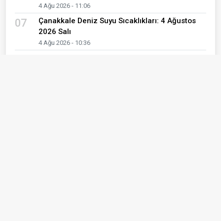
4 Ağu 2026 - 11:06
Çanakkale Deniz Suyu Sıcaklıkları: 4 Ağustos
07
2026 Salı
4 Ağu 2026 - 10:36
10 ülkeden 60 genç Çanakkale'de buluştu
08
4 Ağu 2026 - 08:30
Türkiye ile Özbekistan arasında "Turkuaz"
09
köprü
4 Ağu 2026 - 00:08
Meteoroloji'den Çanakkale İçin Fırtına Uyarısı:
10
Rüzgarın Hızı 60 Kilometreye Ulaşacak!
3 Ağu 2026 - 16:15
Son Yazılar
YAŞLANMAK, HAYAT BOYUNCA
KARŞIMIZA ÇIKAN UYUM SÜREÇLERİNDEN
FARKLI MI?