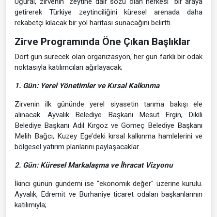
Uğural, zirvenin "zeytine dair sözü olan herkesi" bir araya
getirerek Türkiye zeytinciliğini küresel arenada daha
rekabetçi kılacak bir yol haritası sunacağını belirtti.
Zirve Programında Öne Çıkan Başlıklar
Dört gün sürecek olan organizasyon, her gün farklı bir odak
noktasıyla katılımcıları ağırlayacak;
1. Gün: Yerel Yönetimler ve Kırsal Kalkınma
Zirvenin ilk gününde yerel siyasetin tarıma bakışı ele
alınacak. Ayvalık Belediye Başkanı Mesut Ergin, Dikili
Belediye Başkanı Adil Kırgöz ve Gömeç Belediye Başkanı
Melih Bağcı, Kuzey Ege’deki kırsal kalkınma hamlelerini ve
bölgesel yatırım planlarını paylaşacaklar.
2. Gün: Küresel Markalaşma ve İhracat Vizyonu
İkinci günün gündemi ise "ekonomik değer" üzerine kurulu.
Ayvalık, Edremit ve Burhaniye ticaret odaları başkanlarının
katılımıyla;