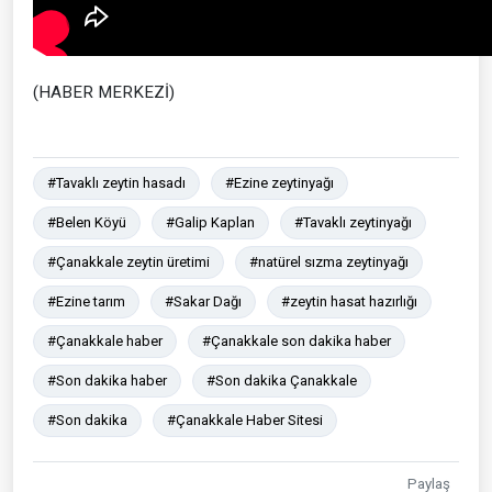
(HABER MERKEZİ)
#Tavaklı zeytin hasadı
#Ezine zeytinyağı
#Belen Köyü
#Galip Kaplan
#Tavaklı zeytinyağı
#Çanakkale zeytin üretimi
#natürel sızma zeytinyağı
#Ezine tarım
#Sakar Dağı
#zeytin hasat hazırlığı
#Çanakkale haber
#Çanakkale son dakika haber
#Son dakika haber
#Son dakika Çanakkale
#Son dakika
#Çanakkale Haber Sitesi
Paylaş