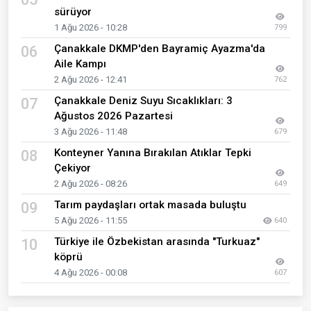
sürüyor
1 Ağu 2026 - 10:28
799
Çanakkale DKMP'den Bayramiç Ayazma'da
06
Aile Kampı
2 Ağu 2026 - 12:41
762
Çanakkale Deniz Suyu Sıcaklıkları: 3
07
Ağustos 2026 Pazartesi
3 Ağu 2026 - 11:48
679
Konteyner Yanına Bırakılan Atıklar Tepki
08
Çekiyor
2 Ağu 2026 - 08:26
649
Tarım paydaşları ortak masada buluştu
09
5 Ağu 2026 - 11:55
640
Türkiye ile Özbekistan arasında "Turkuaz"
10
köprü
4 Ağu 2026 - 00:08
607