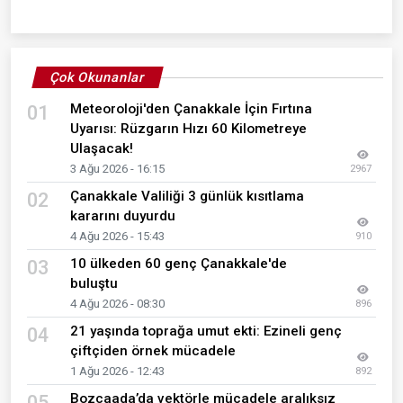
Çok Okunanlar
Meteoroloji'den Çanakkale İçin Fırtına
01
Uyarısı: Rüzgarın Hızı 60 Kilometreye
Ulaşacak!
3 Ağu 2026 - 16:15
2967
Çanakkale Valiliği 3 günlük kısıtlama
02
kararını duyurdu
4 Ağu 2026 - 15:43
910
10 ülkeden 60 genç Çanakkale'de
03
buluştu
4 Ağu 2026 - 08:30
896
21 yaşında toprağa umut ekti: Ezineli genç
04
çiftçiden örnek mücadele
1 Ağu 2026 - 12:43
892
Bozcaada’da vektörle mücadele aralıksız
05