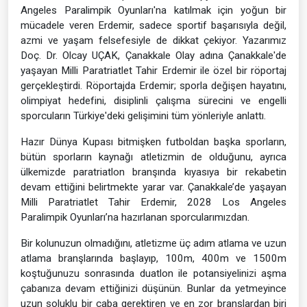
Angeles Paralimpik Oyunları'na katılmak için yoğun bir
mücadele veren Erdemir, sadece sportif başarısıyla değil,
azmi ve yaşam felsefesiyle de dikkat çekiyor. Yazarımız
Doç. Dr. Olcay UÇAK, Çanakkale Olay adına Çanakkale'de
yaşayan Milli Paratriatlet Tahir Erdemir ile özel bir röportaj
gerçekleştirdi. Röportajda Erdemir; sporla değişen hayatını,
olimpiyat hedefini, disiplinli çalışma sürecini ve engelli
sporcuların Türkiye'deki gelişimini tüm yönleriyle anlattı.
Hazır Dünya Kupası bitmişken futboldan başka sporların,
bütün sporların kaynağı atletizmin de olduğunu, ayrıca
ülkemizde paratriatlon branşında kıyasıya bir rekabetin
devam ettiğini belirtmekte yarar var. Çanakkale’de yaşayan
Milli Paratriatlet Tahir Erdemir, 2028 Los Angeles
Paralimpik Oyunları’na hazırlanan sporcularımızdan.
Bir kolunuzun olmadığını, atletizme üç adım atlama ve uzun
atlama branşlarında başlayıp, 100m, 400m ve 1500m
koştuğunuzu sonrasında duatlon ile potansiyelinizi aşma
çabanıza devam ettiğinizi düşünün. Bunlar da yetmeyince
uzun soluklu bir çaba gerektiren ve en zor branşlardan biri