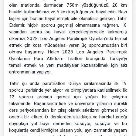
olan triatlonda, durmadan 750m yüzdüğünüzü, 20 km
bisiklet kullandığınızı ve 5 km koştuğunuzu hayal edin. Bazı
kişiler için bunları hayal etmek bile olanaksız gelirken, Tahir
Erdemir, hiçbir sporcu geçmişi olmamasına rağmen, 18
yaşından sonra bu hayali gerçekleştirmekle kalmamış
ülkemizi 2028 Los Angeles Paralimpik Oyunları’nda temsil
etmek için kota mücadelesi veren üç sporcumuzdan biri
olmayı başarmış. Halen 2028 Los Angeles Paralimpik
Oyunlarına Para Atletizm Triatlon branşında Türkiye’yi
temsil etmek ve yeni madalyalar kazanabilmek için sıkı
antrenmanlar yapıyor.
Tahir şu anda paratriatlon Dünya sıralamasında ilk 19
sporcu içerisinde yer alıyor ve olimpiyatlara katılabilmek, ilk
12 sporcu arasına girmek için yoğun bir çalışma
takviminde. Başarısında lise ve üniversite yıllarının sürekli
ders periyotlarından bir çıkış olarak atletizmi görmesi çok
önemli bir etken. O, derslerden sıkıldıkça ve hareket isteği
duydukça yol bayır demeden koşuyor, koşuyor ve bu
koşularda kendi kimliğine ulaşan yolu, aynı zamanda yaşam