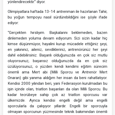
yönlendirecektir.” diyor.
Olimpiyatlara haftada 13-14 antrenman ile hazırlanan Tahir,
bu yoğun tempoyu nasıl sürdürebildiğini ise şöyle ifade
ediyor:
“Gerçekten hırslıyım. Başkalarını beklemeden, bazen
dinlemeden yoluma devam ediyorum. Sizi sizin kadar hiç
kimse düşünmüyor, hayalini kurup mücadele ettiğiniz şeyi,
en yakınınız, aileniz, sevdikleriniz, antrenörünüz her şeyi
dahil edebilirsiniz. Başarılı olduğunuzda en çok siz mutlu
oluyorsunuz, başarısız olduğunuzda da en çok siz
üzülüyorsunuz, o yüzden kendi kendimi eğitim sürecim
önemli ama Mert abi (Milli Sporcu ve Antrenör Mert
Onaran) gibi yanıma aldığım her insan da beni rahatlatıyor.
Kendisi 2000 yılından beri, yani Federasyon kurulmadan bu
işin içinde olan, triatlon başarıları da olan Milli Sporcu. Bu
kadar tecrübeye sahip çok az triatlon sporcusu var
ülkemizde. Ayrıca kendisi engelli değil ama engelli
sporcularla da çalışıyor yıllardır. Engelli bir sporcuyla
olmayan sporcunun yüzmesinde teknik bakımından önemli