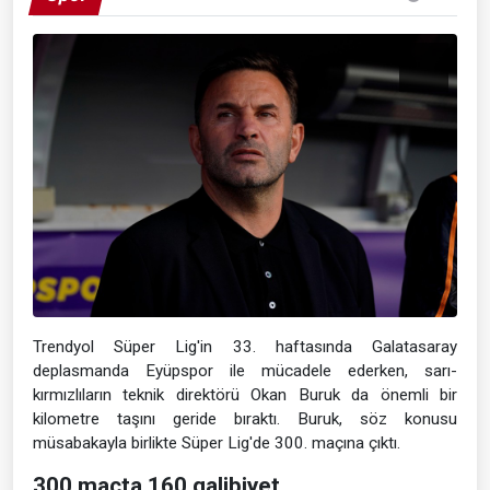
Trendyol Süper Lig'in 33. haftasında Galatasaray
deplasmanda Eyüpspor ile mücadele ederken, sarı-
kırmızlıların teknik direktörü Okan Buruk da önemli bir
kilometre taşını geride bıraktı. Buruk, söz konusu
müsabakayla birlikte Süper Lig'de 300. maçına çıktı.
300 maçta 160 galibiyet