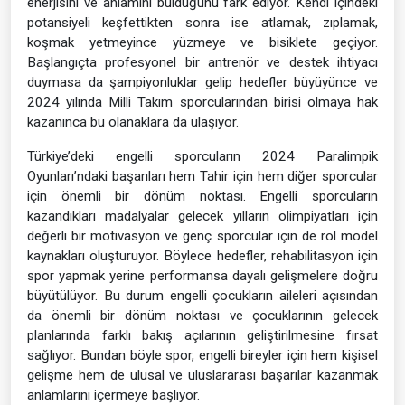
enerjisini ve anlamını bulduğunu fark ediyor. Kendi içindeki
potansiyeli keşfettikten sonra ise atlamak, zıplamak,
koşmak yetmeyince yüzmeye ve bisiklete geçiyor.
Başlangıçta profesyonel bir antrenör ve destek ihtiyacı
duymasa da şampiyonluklar gelip hedefler büyüyünce ve
2024 yılında Milli Takım sporcularından birisi olmaya hak
kazanınca bu olanaklara da ulaşıyor.
Türkiye’deki engelli sporcuların 2024 Paralimpik
Oyunları’ndaki başarıları hem Tahir için hem diğer sporcular
için önemli bir dönüm noktası. Engelli sporcuların
kazandıkları madalyalar gelecek yılların olimpiyatları için
değerli bir motivasyon ve genç sporcular için de rol model
kaynakları oluşturuyor. Böylece hedefler, rehabilitasyon için
spor yapmak yerine performansa dayalı gelişmelere doğru
büyütülüyor. Bu durum engelli çocukların aileleri açısından
da önemli bir dönüm noktası ve çocuklarının gelecek
planlarında farklı bakış açılarının geliştirilmesine fırsat
sağlıyor. Bundan böyle spor, engelli bireyler için hem kişisel
gelişme hem de ulusal ve uluslararası başarılar kazanmak
anlamlarını içermeye başlıyor.