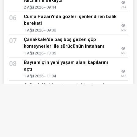
Alıcılarını Bekliyor
2 Ağu 2026 - 09:44
714
Cuma Pazarı'nda gözleri şenlendiren balık
06
bereketi
1 Ağu 2026 - 09:00
682
Çanakkale'de başıboş gezen çöp
07
konteynerleri ile sürücünün imtahanı
1 Ağu 2026 - 13:05
659
Bayramiç’in yeni yaşam alanı kapılarını
08
açtı
1 Ağu 2026 - 11:04
645
Gelibolu’da hizmet mesaisi hız kesmiyor
09
3 Ağu 2026 - 11:15
613
1903 Çanakkale Beşiktaşlılar Derneği’nden
10
Turgay Kılıç’a anlamlı ziyaret
1 Ağu 2026 - 08:30
598