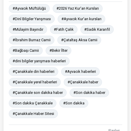
#Ayvacık Müftülüğü
#2026 Yaz Kur’an Kursları
#Dinî Bilgiler Yarışması
#Ayvacık Kur’an kursları
#Mülayim Bayındır
#Fatih Çalık
#Sadık Karanfil
#İbrahim Burnaz Camii
#Çataltaş Aksa Camii
#Bağbaşı Camii
#Bekir İlter
#dini bilgiler yarışması haberleri
#Çanakkale din haberleri
#Ayvacık haberleri
#Çanakkale yerel haberleri
#Çanakkale haber
#Çanakkale son dakika haber
#Son dakika haber
#Son dakika Çanakkale
#Son dakika
#Çanakkale Haber Sitesi
Paylaş