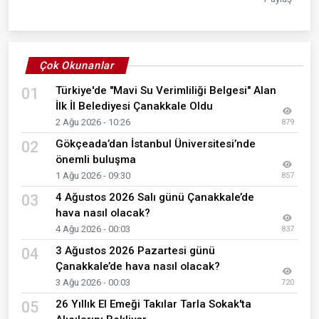
Çok Okunanlar
Türkiye'de "Mavi Su Verimliliği Belgesi" Alan
01
İlk İl Belediyesi Çanakkale Oldu
2 Ağu 2026 - 10:26
879
Gökçeada’dan İstanbul Üniversitesi’nde
02
önemli buluşma
1 Ağu 2026 - 09:30
857
4 Ağustos 2026 Salı günü Çanakkale’de
03
hava nasıl olacak?
4 Ağu 2026 - 00:03
837
3 Ağustos 2026 Pazartesi günü
04
Çanakkale’de hava nasıl olacak?
3 Ağu 2026 - 00:03
720
26 Yıllık El Emeği Takılar Tarla Sokak'ta
05