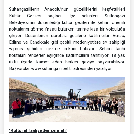
Sultangazililerin Anadolu’nun güzelliklerini keşfettikleri
Kültür Gezileri başladı. İlçe sakinleri, Sultangazi
Belediyesi’nin düzenlediği kültür gezileri ile şehrin önemli
noktalarını görme fırsatı bulurken tarihte kısa bir yolculuğa
çıkıyor. Düzenlenen ücretsiz gezilerle katılımcılar Bursa,
Edirne ve Çanakkale gibi çeşitli medeniyetlere ev sahipliği
yapmış şehirleri gezme imkanı buluyor. Şehrin tarihi
noktaları rehberler eşliğinde katılımcılara tanıtılıyor. 18 yaş
üstü ilçede ikamet eden herkes geziye başvurabiliyor.
Başvurular www.sultangazi.bel.tr adresinden yapılıyor.
"Kültürel faaliyetler önemli"