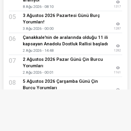
aranıyor
8 Ağu 2026 - 08:10
1317
3 Ağustos 2026 Pazartesi Günü Burç
05
Yorumları!
3 Ağu 2026 - 00:00
1287
Çanakkale'nin de aralarında olduğu 11 ili
06
kapsayan Anadolu Dostluk Rallisi başladı
2 Ağu 2026 - 14:48
1282
2 Ağustos 2026 Pazar Günü Çin Burcu
07
Yorumları
2 Ağu 2026 - 00:01
1161
5 Ağustos 2026 Çarşamba Günü Çin
08
Burcu Yorumları
5 Ağu 2026 - 00:01
1151
2 Ağustos 2026 Pazar Günü Burç
09
Yorumları!
2 Ağu 2026 - 00:00
1040
Bozcaada'da Beden Farkındalığı ve İyi
10