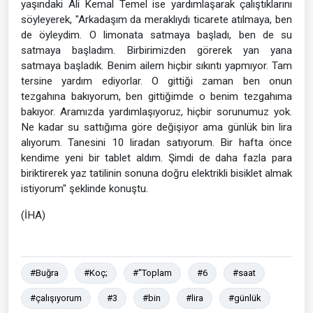
yaşındaki Ali Kemal Temel ise yardımlaşarak çalıştıklarını
söyleyerek, "Arkadaşım da meraklıydı ticarete atılmaya, ben
de öyleydim. O limonata satmaya başladı, ben de su
satmaya başladım. Birbirimizden görerek yan yana
satmaya başladık. Benim ailem hiçbir sıkıntı yapmıyor. Tam
tersine yardım ediyorlar. O gittiği zaman ben onun
tezgahına bakıyorum, ben gittiğimde o benim tezgahıma
bakıyor. Aramızda yardımlaşıyoruz, hiçbir sorunumuz yok.
Ne kadar su sattığıma göre değişiyor ama günlük bin lira
alıyorum. Tanesini 10 liradan satıyorum. Bir hafta önce
kendime yeni bir tablet aldım. Şimdi de daha fazla para
biriktirerek yaz tatilinin sonuna doğru elektrikli bisiklet almak
istiyorum" şeklinde konuştu.
(İHA)
#Buğra
#Koç;
#"Toplam
#6
#saat
#çalışıyorum
#3
#bin
#lira
#günlük