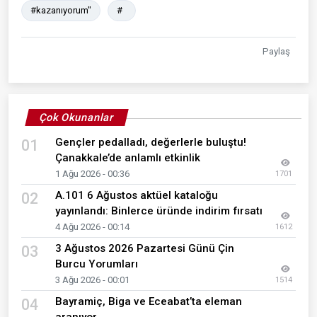
#kazanıyorum"
#
Paylaş
Çok Okunanlar
Gençler pedalladı, değerlerle buluştu!
01
Çanakkale’de anlamlı etkinlik
1 Ağu 2026 - 00:36
1701
A.101 6 Ağustos aktüel kataloğu
02
yayınlandı: Binlerce üründe indirim fırsatı
4 Ağu 2026 - 00:14
1612
3 Ağustos 2026 Pazartesi Günü Çin
03
Burcu Yorumları
3 Ağu 2026 - 00:01
1514
Bayramiç, Biga ve Eceabat’ta eleman
04