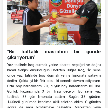
"Bir haftalık masrafımı bir günde
çıkarıyorum"
Yaz tatilinde boş durmak yerine ticareti seçtiğini ve doğru
kararı aldığını düşündüğünü belirten Buğra Koç, "İki sene
önce yaz tatilinde boş durmak yerine limonata satayım
dedim. Çokta iyi bir fikir oldu. İki senedir devam ediyorum.
Orta boy bardaklarım 70, büyük boy bardaklarım 80 lira.
Günlük kazancımda 3 bin lirayı geçiyor. Bu sene yaz
tatilinde 33 gün limonata sattım. Bugün 33. günüm.
14'üncü günümde kendime akıllı telefon aldım. O günden
sonra da para biriktirmeye başladım. Marketten veya