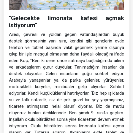
"Gelecekte limonata kafesi açmak
istiyorum"
Ailesi, çevresi ve yoldan geçen vatandaşlardan büyük
destek görmesinin yanı sıra, kendisi gibi gençlerin evde
telefon ve tablet başında vakit geçirmek yerine dışarıya
çıkıp bir işle meşgul olmasının daha faydalı olacağını ifade
eden Koç, "Ben iki sene önce satmaya başladığımda ailem
ve arkadaşlarım gurur duydular. Tanımadığım insanlar da
destek oluyorlar. Gelen insanların çoğu sohbet ediyor.
Arabayla yanaşanlar ya da parka gelenler, yürüyenler,
motosikletli kuryeler, minibüsler gelip alıyorlar. Sohbet
ediyorlar. Kendi küçüklüklerini hatırlıyorlar. ‘Biz hep ışıklarda
su ve tatlı satardık, siz de çok güzel bir şey yapmışsınız,
ticarete atılmışsınız helal olsun' diyorlar. Biz de mutlu
oluyoruz bunları dediklerinde. Ben şimdi 9. sınıfa geçtim.
İnşallah okulu bitirdikten sonra yine ticaretten devam etmek
istiyorum. Okulu bitirdikten sonra limonata kafesi açma
planım var. Tutarsa açarım. Akranlarım evde tablet ve