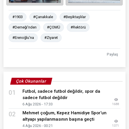
#1903
#Çanakkale
#Beşiktaşlılar
#Derneği'nden
#ÇOMÜ
#Rektörü
#Erenoğlu'na
#Ziyaret
Paylaş
Çok Okunanlar
Futbol, sadece futbol değildir, spor da
01
sadece futbol değildir
6 Ağu 2026 - 17:33
1688
Mehmet çoğum, Kepez Hamidiye Spor’un
02
altyapı yapılanmasının başına geçti
4 Ağu 2026 - 00:21
1371