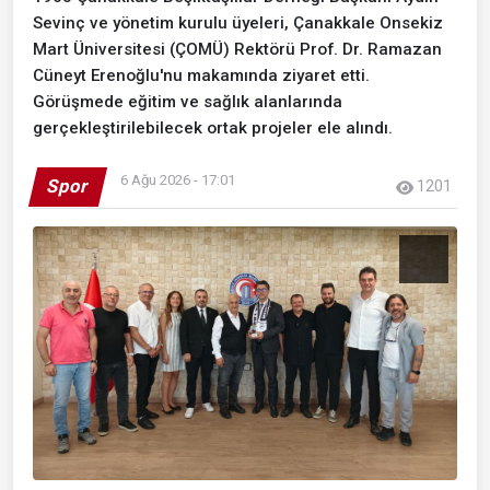
Sevinç ve yönetim kurulu üyeleri, Çanakkale Onsekiz
Mart Üniversitesi (ÇOMÜ) Rektörü Prof. Dr. Ramazan
Cüneyt Erenoğlu'nu makamında ziyaret etti.
Görüşmede eğitim ve sağlık alanlarında
gerçekleştirilebilecek ortak projeler ele alındı.
6 Ağu 2026 - 17:01
Spor
1201