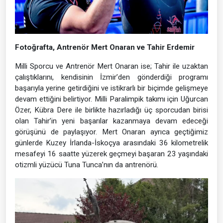
Fotoğrafta, Antrenör Mert Onaran ve Tahir Erdemir
Milli Sporcu ve Antrenör Mert Onaran ise; Tahir ile uzaktan
çalıştıklarını, kendisinin İzmir’den gönderdiği programı
başarıyla yerine getirdiğini ve istikrarlı bir biçimde gelişmeye
devam ettiğini belirtiyor. Milli Paralimpik takımı için Uğurcan
Özer, Kübra Dere ile birlikte hazırladığı üç sporcudan birisi
olan Tahir’in yeni başarılar kazanmaya devam edeceği
görüşünü de paylaşıyor. Mert Onaran ayrıca geçtiğimiz
günlerde Kuzey İrlanda-İskoçya arasındaki 36 kilometrelik
mesafeyi 16 saatte yüzerek geçmeyi başaran 23 yaşındaki
otizmli yüzücü Tuna Tunca’nın da antrenörü.