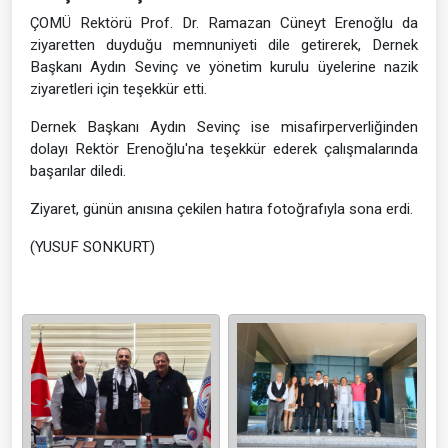
ÇOMÜ Rektörü Prof. Dr. Ramazan Cüneyt Erenoğlu da
ziyaretten duyduğu memnuniyeti dile getirerek, Dernek
Başkanı Aydın Sevinç ve yönetim kurulu üyelerine nazik
ziyaretleri için teşekkür etti.
Dernek Başkanı Aydın Sevinç ise misafirperverliğinden
dolayı Rektör Erenoğlu'na teşekkür ederek çalışmalarında
başarılar diledi.
Ziyaret, günün anısına çekilen hatıra fotoğrafıyla sona erdi.
(YUSUF SONKURT)