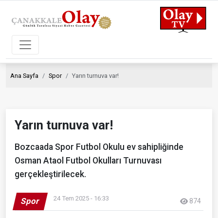
Ana Sayfa
Spor
Yarın turnuva var!
Yarın turnuva var!
Bozcaada Spor Futbol Okulu ev sahipliğinde
Osman Ataol Futbol Okulları Turnuvası
gerçekleştirilecek.
24 Tem 2025 - 16:33
Spor
874