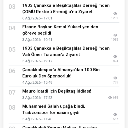
1903 Çanakkale Beşiktaşlılar Derneği'nden
03
ÇOMÜ Rektörü Erenoğlu'na Ziyaret
6 Ağu 2026 - 17:01
1201
Efsane Başkan Kemal Yüksel yeniden
04
göreve seçildi
3 Ağu 2026 - 10:41
1095
1903 Çanakkale Beşiktaşlılar Derneği'nden
05
Vali Ömer Toraman'a Ziyaret
5 Ağu 2026 - 12:17
824
Çanakkalespor’a Almanya’dan 100 Bin
06
Euroluk Dev Sponsorluk!
4 Ağu 2026 - 15:49
785
Mauro Icardi İçin Beşiktaş İddiası!
07
3 Ağu 2026 - 17:52
618
Muhammed Salah uçağa bindi,
08
Trabzonspor formasını giydi
5 Ağu 2026 - 11:40
537
Çanakkaleli Sporcu Melisa Uluarslan,