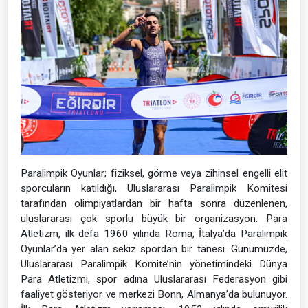
Paralimpik Oyunlar; fiziksel, görme veya zihinsel engelli elit
sporcuların katıldığı, Uluslararası Paralimpik Komitesi
tarafından olimpiyatlardan bir hafta sonra düzenlenen,
uluslararası çok sporlu büyük bir organizasyon. Para
Atletizm, ilk defa 1960 yılında Roma, İtalya’da Paralimpik
Oyunlar’da yer alan sekiz spordan bir tanesi. Günümüzde,
Uluslararası Paralimpik Komite’nin yönetimindeki Dünya
Para Atletizmi, spor adına Uluslararası Federasyon gibi
faaliyet gösteriyor ve merkezi Bonn, Almanya’da bulunuyor.