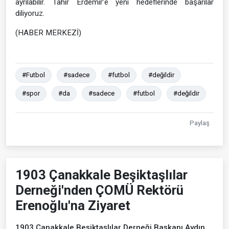
ayrılabilir. Tahir Erdemir’e yeni hedeflerinde başarılar
diliyoruz.
(HABER MERKEZİ)
#Futbol
#sadece
#futbol
#değildir
#spor
#da
#sadece
#futbol
#değildir
Paylaş
1903 Çanakkale Beşiktaşlılar
Derneği'nden ÇOMÜ Rektörü
Erenoğlu'na Ziyaret
1903 Çanakkale Beşiktaşlılar Derneği Başkanı Aydın