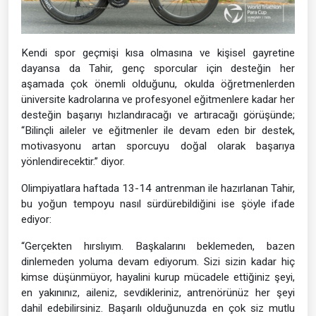
Kendi spor geçmişi kısa olmasına ve kişisel gayretine
dayansa da Tahir, genç sporcular için desteğin her
aşamada çok önemli olduğunu, okulda öğretmenlerden
üniversite kadrolarına ve profesyonel eğitmenlere kadar her
desteğin başarıyı hızlandıracağı ve artıracağı görüşünde;
“Bilinçli aileler ve eğitmenler ile devam eden bir destek,
motivasyonu artan sporcuyu doğal olarak başarıya
yönlendirecektir.” diyor.
Olimpiyatlara haftada 13-14 antrenman ile hazırlanan Tahir,
bu yoğun tempoyu nasıl sürdürebildiğini ise şöyle ifade
ediyor:
“Gerçekten hırslıyım. Başkalarını beklemeden, bazen
dinlemeden yoluma devam ediyorum. Sizi sizin kadar hiç
kimse düşünmüyor, hayalini kurup mücadele ettiğiniz şeyi,
en yakınınız, aileniz, sevdikleriniz, antrenörünüz her şeyi
dahil edebilirsiniz. Başarılı olduğunuzda en çok siz mutlu