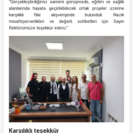
"Gerçekleştirdiğimiz samimi görüşmede, eğitim ve sağlık
alanlarında hayata geçirilebilecek ortak projeler üzerine
karşılıklı fikir alışverişinde bulunduk. Nazik
misafirperverlikleri ve değerli sohbetleri için Sayın
Rektörümüze teşekkür ederiz."
Karşılıklı teşekkür