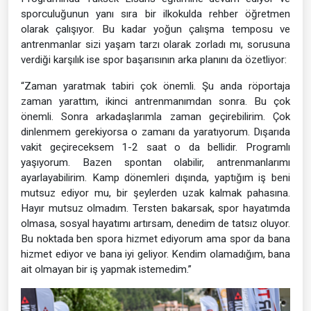
sporculuğunun yanı sıra bir ilkokulda rehber öğretmen
olarak çalışıyor. Bu kadar yoğun çalışma temposu ve
antrenmanlar sizi yaşam tarzı olarak zorladı mı, sorusuna
verdiği karşılık ise spor başarısının arka planını da özetliyor:
“Zaman yaratmak tabiri çok önemli. Şu anda röportaja
zaman yarattım, ikinci antrenmanımdan sonra. Bu çok
önemli. Sonra arkadaşlarımla zaman geçirebilirim. Çok
dinlenmem gerekiyorsa o zamanı da yaratıyorum. Dışarıda
vakit geçireceksem 1-2 saat o da bellidir. Programlı
yaşıyorum. Bazen spontan olabilir, antrenmanlarımı
ayarlayabilirim. Kamp dönemleri dışında, yaptığım iş beni
mutsuz ediyor mu, bir şeylerden uzak kalmak pahasına.
Hayır mutsuz olmadım. Tersten bakarsak, spor hayatımda
olmasa, sosyal hayatımı artırsam, denedim de tatsız oluyor.
Bu noktada ben spora hizmet ediyorum ama spor da bana
hizmet ediyor ve bana iyi geliyor. Kendim olamadığım, bana
ait olmayan bir iş yapmak istemedim.”