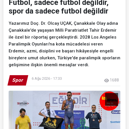
Futbol, sadece futbol değildir,
spor da sadece futbol değildir
Yazarımız Doç. Dr. Olcay UÇAK, Çanakkale Olay adına
Çanakkale'de yaşayan Milli Paratriatlet Tahir Erdemir
ile özel bir röportaj gerçekleştirdi. 2028 Los Angeles
Paralimpik Oyunları'na kota mücadelesi veren
Erdemir, azmi, disiplini ve başarı hikâyesiyle engelli
bireylere umut olurken, Türkiye'de paralimpik sporların
gelişimine ilişkin önemli mesajlar verdi.
6 Ağu 2026 - 17:33
Spor
1688