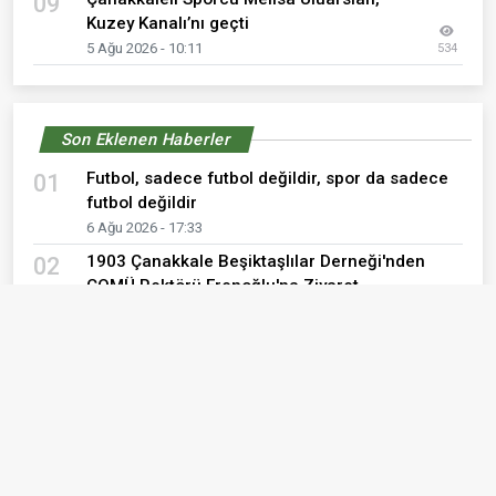
09
Kuzey Kanalı’nı geçti
5 Ağu 2026 - 10:11
534
Son Eklenen Haberler
Futbol, sadece futbol değildir, spor da sadece
01
futbol değildir
6 Ağu 2026 - 17:33
1903 Çanakkale Beşiktaşlılar Derneği'nden
02
ÇOMÜ Rektörü Erenoğlu'na Ziyaret
6 Ağu 2026 - 17:01
1903 Çanakkale Beşiktaşlılar Derneği'nden Vali
03
Ömer Toraman'a Ziyaret
5 Ağu 2026 - 12:17
Muhammed Salah uçağa bindi, Trabzonspor
04
formasını giydi
5 Ağu 2026 - 11:40