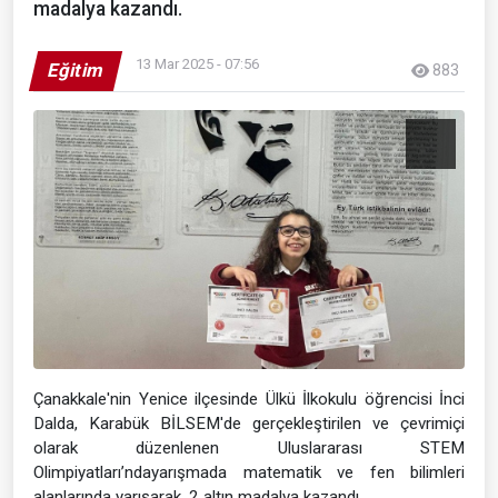
madalya kazandı.
13 Mar 2025 - 07:56
Eğitim
883
Çanakkale'nin Yenice ilçesinde Ülkü İlkokulu öğrencisi İnci
Dalda, Karabük BİLSEM'de gerçekleştirilen ve çevrimiçi
olarak düzenlenen Uluslararası STEM
Olimpiyatları’ndayarışmada matematik ve fen bilimleri
alanlarında yarışarak, 2 altın madalya kazandı.