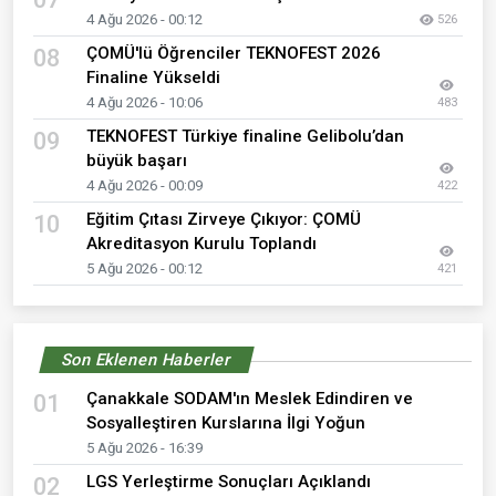
4 Ağu 2026 - 00:12
526
ÇOMÜ'lü Öğrenciler TEKNOFEST 2026
08
Finaline Yükseldi
4 Ağu 2026 - 10:06
483
TEKNOFEST Türkiye finaline Gelibolu’dan
09
büyük başarı
4 Ağu 2026 - 00:09
422
Eğitim Çıtası Zirveye Çıkıyor: ÇOMÜ
10
Akreditasyon Kurulu Toplandı
5 Ağu 2026 - 00:12
421
Son Eklenen Haberler
Çanakkale SODAM'ın Meslek Edindiren ve
01
Sosyalleştiren Kurslarına İlgi Yoğun
5 Ağu 2026 - 16:39
LGS Yerleştirme Sonuçları Açıklandı
02