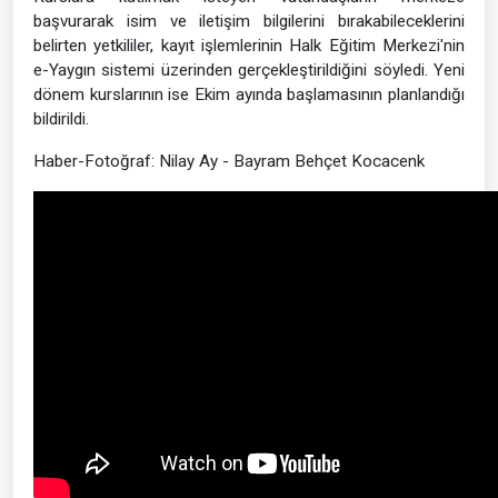
başvurarak isim ve iletişim bilgilerini bırakabileceklerini
belirten yetkililer, kayıt işlemlerinin Halk Eğitim Merkezi'nin
e-Yaygın sistemi üzerinden gerçekleştirildiğini söyledi. Yeni
dönem kurslarının ise Ekim ayında başlamasının planlandığı
bildirildi.
Haber-Fotoğraf: Nilay Ay - Bayram Behçet Kocacenk