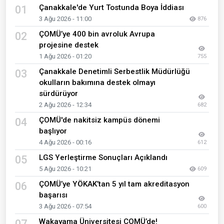
Çanakkale'de Yurt Tostunda Boya İddiası
01
3 Ağu 2026 - 11:00
876
ÇOMÜ’ye 400 bin avroluk Avrupa
02
projesine destek
1 Ağu 2026 - 01:20
755
Çanakkale Denetimli Serbestlik Müdürlüğü
03
okulların bakımına destek olmayı
sürdürüyor
2 Ağu 2026 - 12:34
682
ÇOMÜ'de nakitsiz kampüs dönemi
04
başlıyor
4 Ağu 2026 - 00:16
612
LGS Yerleştirme Sonuçları Açıklandı
05
5 Ağu 2026 - 10:21
609
ÇOMÜ’ye YÖKAK’tan 5 yıl tam akreditasyon
06
başarısı
3 Ağu 2026 - 07:54
600
Wakayama Üniversitesi ÇOMÜ’de!
07