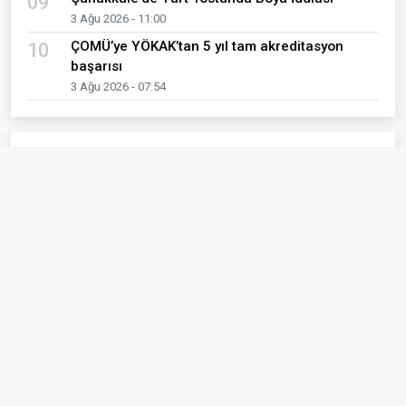
09
3 Ağu 2026 - 11:00
ÇOMÜ’ye YÖKAK’tan 5 yıl tam akreditasyon
10
başarısı
3 Ağu 2026 - 07:54
Son Yazılar
YAŞLANMAK, HAYAT BOYUNCA
KARŞIMIZA ÇIKAN UYUM SÜREÇLERİNDEN
FARKLI MI?
Bilge Çetinkaya
Bu Güzel Kentin Diğer Sakinleri
Burcu Meltem Arık
Benim Yalnızlığım İnsanlarla Dolu