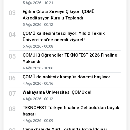
5 Ağu 2026 - 10:21
Eğitim Çıtası Zirveye Çıkıyor: ÇOMÜ
03
Akreditasyon Kurulu Toplandı
5 Ağu 2026 - 00:12
ÇOMÜ kalitesini tescilliyor: Yıldız Teknik
04
Üniversitesi'ne önemli ziyaret!
5 Ağu 2026 - 00:08
ÇOMÜ'lü Öğrenciler TEKNOFEST 2026 Finaline
05
Yükseldi
4 Ağu 2026 - 10:06
ÇOMÜ'de nakitsiz kampüs dönemi başlıyor
06
4 Ağu 2026 - 00:16
Wakayama Üniversitesi ÇOMÜ’de!
07
4 Ağu 2026 - 00:12
TEKNOFEST Türkiye finaline Gelibolu’dan büyük
08
başarı
4 Ağu 2026 - 00:09
Çanakkale'de Yurt Tostunda Boya İddiası