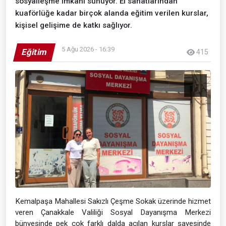
sosyalleşme imkânı sunuyor. El sanatlarından
kuaförlüğe kadar birçok alanda eğitim verilen kurslar,
kişisel gelişime de katkı sağlıyor.
5 Ağu 2026 - 16:39
Eğitim
415
Kemalpaşa Mahallesi Sakızlı Çeşme Sokak üzerinde hizmet
veren Çanakkale Valiliği Sosyal Dayanışma Merkezi
bünyesinde pek çok farklı dalda açılan kurslar sayesinde