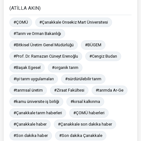
(ATİLLA AKIN)
#ÇOMÜ
#Çanakkale Onsekiz Mart Üniversitesi
#Tarım ve Orman Bakanlığı
#Bitkisel Üretim Genel Müdürlüğü
#BÜGEM
#Prof. Dr. Ramazan Cüneyt Erenoğlu
#Cengiz Budan
#Başak Egesel
#organik tarım
#iyi tarım uygulamaları
#sürdürülebilir tarım
#tarımsal üretim
#Ziraat Fakültesi
#tarımda Ar-Ge
#kamu üniversite iş birliği
#kırsal kalkınma
#Çanakkale tarım haberleri
#ÇOMÜ haberleri
#Çanakkale haber
#Çanakkale son dakika haber
#Son dakika haber
#Son dakika Çanakkale