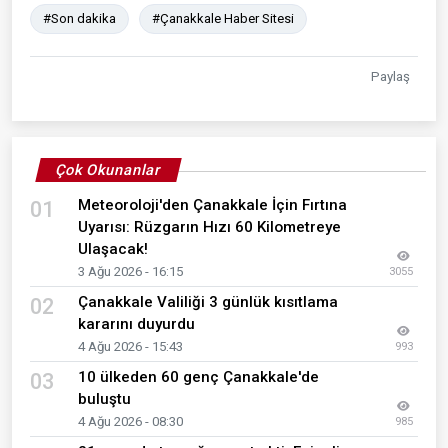
#Son dakika
#Çanakkale Haber Sitesi
Paylaş
Çok Okunanlar
Meteoroloji'den Çanakkale İçin Fırtına
01
Uyarısı: Rüzgarın Hızı 60 Kilometreye
Ulaşacak!
3 Ağu 2026 - 16:15
3055
Çanakkale Valiliği 3 günlük kısıtlama
02
kararını duyurdu
4 Ağu 2026 - 15:43
993
10 ülkeden 60 genç Çanakkale'de
03
buluştu
4 Ağu 2026 - 08:30
985