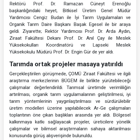
Rektörü Prof. Dr. Ramazan Cüneyt Erenoğlu
başkanlığındaki heyet, Bitkisel Üretim Genel Müdür
Yardımcısı Cengiz Budan ile İyi Tarım Uygulamaları ve
Organik Tarım Daire Başkanı Başak Egesel ile bir araya
geldi. Ziyarette; Rektör Yardımcısı Prof. Dr. Arda Aydın,
Ziraat Fakültesi Dekanı Prof. Dr. Anıl Çay ile Meslek
Yüksekokulları Koordinatörü ve Lapseki Meslek
Yüksekokulu Müdürü Prof. Dr. Engin Gür de yer aldı.
Tarımda ortak projeler masaya yatırıldı
Gerçekleştirilen görüşmede, ÇOMÜ Ziraat Fakültesi ve ilgili
araştırma merkezlerinin BÜGEM ile birlikte yürütebileceği
çalışmalar değerlendirildi. Tarımsal üretimde verimliliğin
artırılması, organik tarım uygulamalarının geliştirilmesi, iyi
tarım yöntemlerinin yaygınlaştırılması ve sürdürülebilir
üretim modelleri üzerine yapılabilecek Ar-Ge çalışmaları
toplantının öne çıkan başlıkları arasında yer aldı. Bölgesel
kalkınmaya katkı sağlayacak projeler, üreticilere yönelik
çalışmalar ve bilimsel araştırmaların sahaya aktarılması
konusunda görüş alışverişinde bulunuldu.