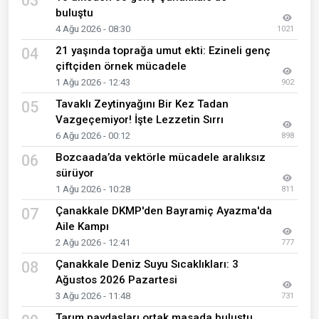
03
buluştu
4 Ağu 2026 - 08:30
1021
21 yaşında toprağa umut ekti: Ezineli genç
04
çiftçiden örnek mücadele
1 Ağu 2026 - 12:43
902
Tavaklı Zeytinyağını Bir Kez Tadan
05
Vazgeçemiyor! İşte Lezzetin Sırrı
6 Ağu 2026 - 00:12
898
Bozcaada’da vektörle mücadele aralıksız
06
sürüyor
1 Ağu 2026 - 10:28
811
Çanakkale DKMP'den Bayramiç Ayazma'da
07
Aile Kampı
2 Ağu 2026 - 12:41
777
Çanakkale Deniz Suyu Sıcaklıkları: 3
08
Ağustos 2026 Pazartesi
3 Ağu 2026 - 11:48
731
Tarım paydaşları ortak masada buluştu