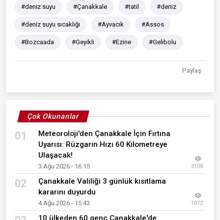
#deniz suyu
#Çanakkale
#tatil
#deniz
#deniz suyu sıcaklığı
#Ayvacık
#Assos
#Bozcaada
#Geyikli
#Ezine
#Gelibolu
Paylaş
Çok Okunanlar
Meteoroloji'den Çanakkale İçin Fırtına
01
Uyarısı: Rüzgarın Hızı 60 Kilometreye
Ulaşacak!
3 Ağu 2026 - 16:15
3108
Çanakkale Valiliği 3 günlük kısıtlama
02
kararını duyurdu
4 Ağu 2026 - 15:43
1072
10 ülkeden 60 genç Çanakkale'de