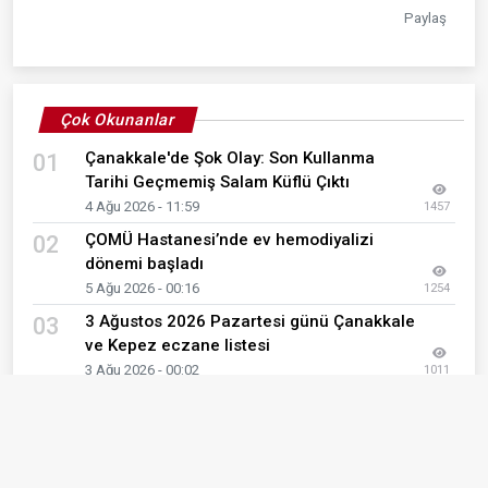
Paylaş
Çok Okunanlar
Çanakkale'de Şok Olay: Son Kullanma
01
Tarihi Geçmemiş Salam Küflü Çıktı
4 Ağu 2026 - 11:59
1457
ÇOMÜ Hastanesi’nde ev hemodiyalizi
02
dönemi başladı
5 Ağu 2026 - 00:16
1254
3 Ağustos 2026 Pazartesi günü Çanakkale
03
ve Kepez eczane listesi
3 Ağu 2026 - 00:02
1011
ÇOMÜ'nün patentli kırışıklık kremi
04
eczanelerde! Bilimsel başarı tescillendi
7 Ağu 2026 - 00:20
1008
Biga!da anne sütüne dikkat çekildi