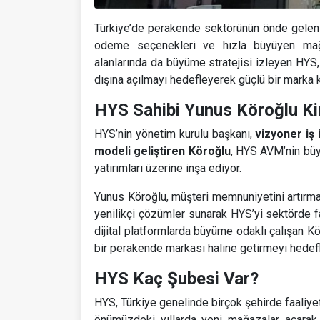
Türkiye’de perakende sektörünün önde gelen
ödeme seçenekleri ve hızla büyüyen mağ
alanlarında da büyüme stratejisi izleyen HYS
dışına açılmayı hedefleyerek güçlü bir marka 
HYS Sahibi Yunus Köroğlu K
HYS’nin yönetim kurulu başkanı,
vizyoner iş
modeli geliştiren Köroğlu
, HYS AVM’nin büy
yatırımları üzerine inşa ediyor.
Yunus Köroğlu, müşteri memnuniyetini artırm
yenilikçi çözümler sunarak HYS’yi sektörde f
dijital platformlarda büyüme odaklı çalışan K
bir perakende markası haline getirmeyi hedefl
HYS Kaç Şubesi Var?
HYS, Türkiye genelinde birçok şehirde faaliyet
önümüzdeki yıllarda yeni mağazalar açarak