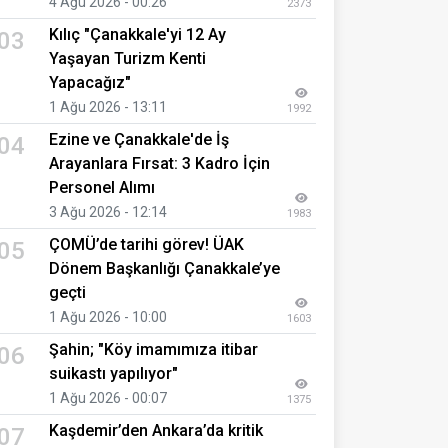
4 Ağu 2026 - 00:26
2373
Kılıç "Çanakkale'yi 12 Ay
03
Yaşayan Turizm Kenti
Yapacağız"
1 Ağu 2026 - 13:11
1992
Ezine ve Çanakkale'de İş
04
Arayanlara Fırsat: 3 Kadro İçin
Personel Alımı
3 Ağu 2026 - 12:14
1983
ÇOMÜ’de tarihi görev! ÜAK
05
Dönem Başkanlığı Çanakkale’ye
geçti
1 Ağu 2026 - 10:00
1603
Şahin; "Köy imamımıza itibar
06
suikastı yapılıyor"
1 Ağu 2026 - 00:07
1375
Kaşdemir’den Ankara’da kritik
07