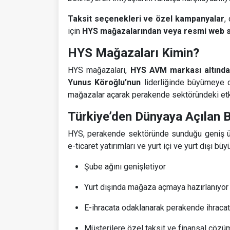
Taksit seçenekleri ve özel kampanyalar
,
için
HYS mağazalarından veya resmi web s
HYS Mağazaları Kimin?
HYS mağazaları,
HYS AVM markası altınd
Yunus Köroğlu’nun
liderliğinde büyümeye d
mağazalar açarak perakende sektöründeki etki
Türkiye’den Dünyaya Açılan 
HYS, perakende sektöründe sunduğu geniş ür
e-ticaret yatırımları ve yurt içi ve yurt dışı b
Şube ağını genişletiyor
Yurt dışında mağaza açmaya hazırlanıyor
E-ihracata odaklanarak perakende ihracat
Müşterilere özel taksit ve finansal çözü