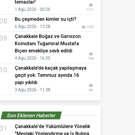
temaslar!
1 Ağu 2026 - 00:26
1211
Bu çeşmeden kimler su içti?
08
6 Ağu 2026 - 13:28
1053
Çanakkale Boğaz ve Garnizon
09
Komutanı Tuğamiral Mustafa
Biçen emekliye sevk edildi
4 Ağu 2026 - 16:35
998
Çanakkale’de kaçak yapılaşmaya
10
geçit yok: Temmuz ayında 16
yapı yıkıldı
3 Ağu 2026 - 11:38
981
Son Eklenen Haberler
Çanakkale'de Yükümlülere Yönelik
01
"Mesleki Yönlendirme ve İş Bulma