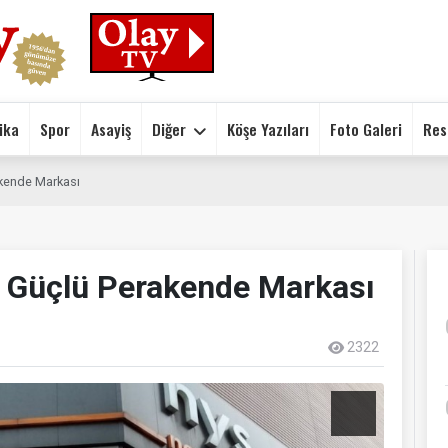
ika
Spor
Asayiş
Diğer
Köşe Yazıları
Foto Galeri
Res
akende Markası
 Güçlü Perakende Markası
2322