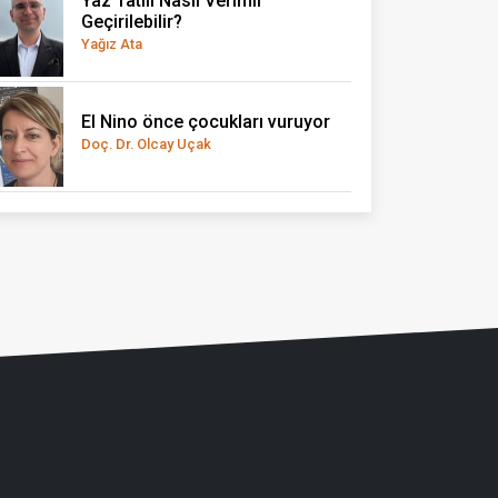
Yaz Tatili Nasıl Verimli
Geçirilebilir?
Yağız Ata
El Nino önce çocukları vuruyor
Doç. Dr. Olcay Uçak