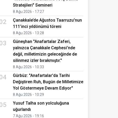
Stratejileri" Semineri
8 Ağu 2026 - 17:27
Çanakkale’de Ağustos Taarruzu'nun
02
111’inci yıldönümü töreni
8 Ağu 2026 - 13:28
Güneşhan "Anafartalar Zaferi,
03
yalnızca Çanakkale Cephesi’nde
değil, milletimizin geleceğinde de
silinmez izler bırakmıştır."
8 Ağu 2026 - 10:33
Gürbüz: "Anafartalar'da Tarihi
04
Değiştiren Ruh, Bugün de Milletimize
Yol Göstermeye Devam Ediyor"
8 Ağu 2026 - 10:29
Yusuf Talha son yolculuğuna
05
uğurlandı
7 Ağu 2026 - 19:16