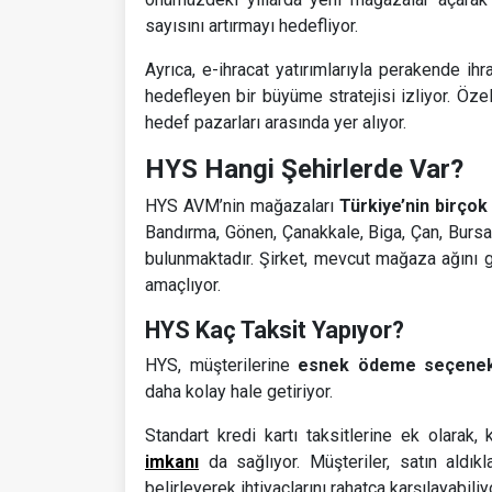
sayısını artırmayı hedefliyor.
Ayrıca, e-ihracat yatırımlarıyla perakende i
hedefleyen bir büyüme stratejisi izliyor. Özel
hedef pazarları arasında yer alıyor.
HYS Hangi Şehirlerde Var?
HYS AVM’nin mağazaları
Türkiye’nin birçok
Bandırma, Gönen, Çanakkale, Biga, Çan, Bursa
bulunmaktadır. Şirket, mevcut mağaza ağını 
amaçlıyor.
HYS Kaç Taksit Yapıyor?
HYS, müşterilerine
esnek ödeme seçenekle
daha kolay hale getiriyor.
Standart kredi kartı taksitlerine ek olarak
imkanı
da sağlıyor. Müşteriler, satın aldık
belirleyerek ihtiyaçlarını rahatça karşılayabiliy