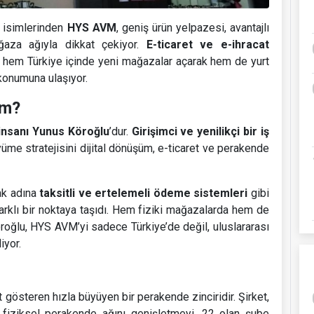
 isimlerinden
HYS AVM
, geniş ürün yelpazesi, avantajlı
aza ağıyla dikkat çekiyor.
E-ticaret ve e-ihracat
, hem Türkiye içinde yeni mağazalar açarak hem de yurt
konumuna ulaşıyor.
im?
 insanı Yunus Köroğlu
’dur.
Girişimci ve yenilikçi bir iş
üme stratejisini dijital dönüşüm, e-ticaret ve perakende
ak adına
taksitli ve ertelemeli ödeme sistemleri
gibi
arklı bir noktaya taşıdı. Hem fiziki mağazalarda hem de
öroğlu, HYS AVM’yi sadece Türkiye’de değil, uluslararası
iyor.
 gösteren hızla büyüyen bir perakende zinciridir. Şirket,
 fiziksel perakende ağını genişletmeyi, 22 olan şube