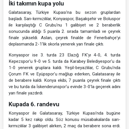
İki takımın kupa yolu
Galatasaray, Türkiye Kupası'na bu sezon gruplardan
başladı. Sarı-kırmızılılar, Konyaspor, Başakşehir ve Boluspor
ile karşılaştığı C Grubu'nu 1 galibiyet ve 2 beraberlik
sonucunda aldığı 5 puanla 2. sırada tamamladı ve çeyrek
finale yükseldi. Aslan, çeyrek finalde de Fenerbahçe'yi
deplasmanda 2-1'lik skorla yenerek yarı finale çıktı.
Konyaspor ise 3. turda 23 Elazığ FK'yı 4-0, 4. turda
Kepezspor'u 9-0 ve 5. turda da Karabey Belediyespor'u da
1-0 yenerek gruplara kaldı. Yeşil-beyazlılar, C Grubu'nda
Çorum FK ve Eyüpspor'u mağlup ederken, Galatasaray ile
de berabere kaldı. Konya ekibi, 7 puanla çeyrek finale çıktı
ve bu turda da İskenderunspor'u evinde 3-0'la geçerek adını
yarı finale yazdırdı.
Kupada 6. randevu
Konyaspor ile Galatasaray, Türkiye Kupası'nda bugüne
kadar 5 kez rakip oldu. Söz konusu müsabakalarda sarı-
kırmızılılar 3 galibiyet alırken, 2 maç da berabere sona erdi.