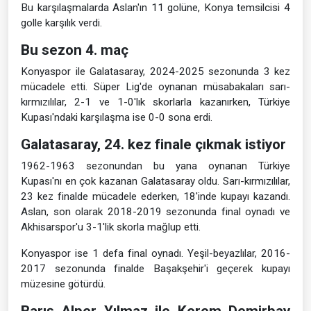
Bu karşılaşmalarda Aslan'ın 11 golüne, Konya temsilcisi 4
golle karşılık verdi.
Bu sezon 4. maç
Konyaspor ile Galatasaray, 2024-2025 sezonunda 3 kez
mücadele etti. Süper Lig'de oynanan müsabakaları sarı-
kırmızılılar, 2-1 ve 1-0'lık skorlarla kazanırken, Türkiye
Kupası'ndaki karşılaşma ise 0-0 sona erdi.
Galatasaray, 24. kez finale çıkmak istiyor
1962-1963 sezonundan bu yana oynanan Türkiye
Kupası'nı en çok kazanan Galatasaray oldu. Sarı-kırmızılılar,
23 kez finalde mücadele ederken, 18'inde kupayı kazandı.
Aslan, son olarak 2018-2019 sezonunda final oynadı ve
Akhisarspor'u 3-1'lik skorla mağlup etti.
Konyaspor ise 1 defa final oynadı. Yeşil-beyazlılar, 2016-
2017 sezonunda finalde Başakşehir'i geçerek kupayı
müzesine götürdü.
Barış Alper Yılmaz ile Kerem Demirbay