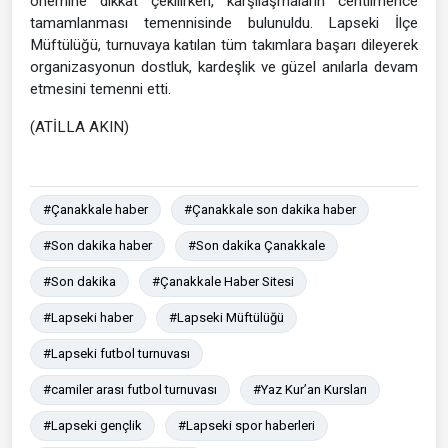
önemine dikkat çekilirken, karşılaşmaların centilmence
tamamlanması temennisinde bulunuldu. Lapseki İlçe
Müftülüğü, turnuvaya katılan tüm takımlara başarı dileyerek
organizasyonun dostluk, kardeşlik ve güzel anılarla devam
etmesini temenni etti.
(ATİLLA AKIN)
#Çanakkale haber
#Çanakkale son dakika haber
#Son dakika haber
#Son dakika Çanakkale
#Son dakika
#Çanakkale Haber Sitesi
#Lapseki haber
#Lapseki Müftülüğü
#Lapseki futbol turnuvası
#camiler arası futbol turnuvası
#Yaz Kur’an Kursları
#Lapseki gençlik
#Lapseki spor haberleri