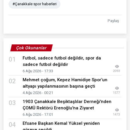
#Çanakkale spor haberleri
Paylaş
Çok Okunanlar
Futbol, sadece futbol değildir, spor da
01
sadece futbol değildir
6 Ağu 2026 - 17:33
2093
Mehmet çoğum, Kepez Hamidiye Spor’un
02
altyapı yapılanmasının başına geçti
4 Ağu 2026 - 00:21
1577
1903 Çanakkale Beşiktaşlılar Derneği'nden
03
ÇOMÜ Rektörü Erenoğlu'na Ziyaret
6 Ağu 2026 - 17:01
1473
Efsane Başkan Kemal Yüksel yeniden
04
göreve seçildi