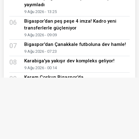
yayımladı
9 Ağu 2026 - 13:25
Bigaspor’dan peş peşe 4 imza! Kadro yeni
06
transferlerle güçleniyor
9 Ağu 2026 - 09:09
Bigaspor'dan Çanakkale futboluna dev hamle!
07
9 Ağu 2026 - 07:23
Karabiga'ya yakışır dev kompleks geliyor!
08
9 Ağu 2026 - 00:14
Kerem Coşkun Bigaspor’da
09
9 Ağu 2026 - 00:10
Çanakkaleli Okçulardan 3 Altın Madalya
10
9 Ağu 2026 - 00:06
Son Yazılar