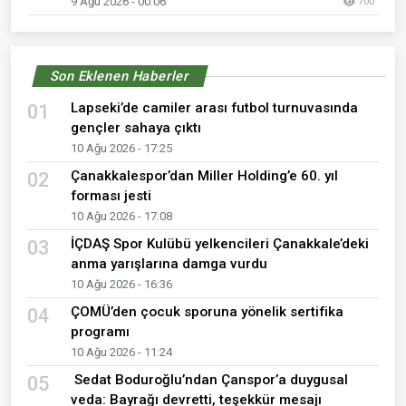
9 Ağu 2026 - 00:06
700
Son Eklenen Haberler
Lapseki’de camiler arası futbol turnuvasında
01
gençler sahaya çıktı
10 Ağu 2026 - 17:25
Çanakkalespor’dan Miller Holding’e 60. yıl
02
forması jesti
10 Ağu 2026 - 17:08
İÇDAŞ Spor Kulübü yelkencileri Çanakkale’deki
03
anma yarışlarına damga vurdu
10 Ağu 2026 - 16:36
ÇOMÜ’den çocuk sporuna yönelik sertifika
04
programı
10 Ağu 2026 - 11:24
Sedat Boduroğlu’ndan Çanspor’a duygusal
05
veda: Bayrağı devretti, teşekkür mesajı