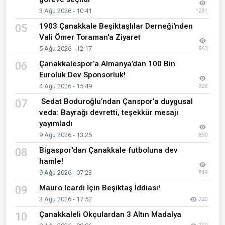
3 Ağu 2026 - 10:41
1291
1903 Çanakkale Beşiktaşlılar Derneği'nden
05
Vali Ömer Toraman'a Ziyaret
5 Ağu 2026 - 12:17
963
Çanakkalespor’a Almanya’dan 100 Bin
06
Euroluk Dev Sponsorluk!
4 Ağu 2026 - 15:49
909
Sedat Boduroğlu’ndan Çanspor’a duygusal
07
veda: Bayrağı devretti, teşekkür mesajı
yayımladı
9 Ağu 2026 - 13:25
890
Bigaspor'dan Çanakkale futboluna dev
08
hamle!
9 Ağu 2026 - 07:23
849
Mauro Icardi İçin Beşiktaş İddiası!
09
3 Ağu 2026 - 17:52
720
Çanakkaleli Okçulardan 3 Altın Madalya
10