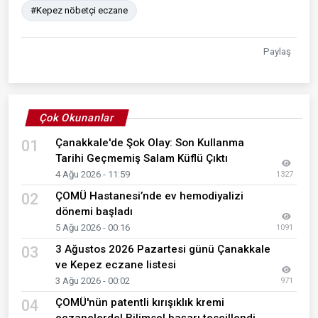
#Kepez nöbetçi eczane
Paylaş
Çok Okunanlar
Çanakkale'de Şok Olay: Son Kullanma
01
Tarihi Geçmemiş Salam Küflü Çıktı
4 Ağu 2026 - 11:59
1327
ÇOMÜ Hastanesi’nde ev hemodiyalizi
02
dönemi başladı
5 Ağu 2026 - 00:16
1091
3 Ağustos 2026 Pazartesi günü Çanakkale
03
ve Kepez eczane listesi
3 Ağu 2026 - 00:02
971
ÇOMÜ'nün patentli kırışıklık kremi
04
eczanelerde! Bilimsel başarı tescillendi