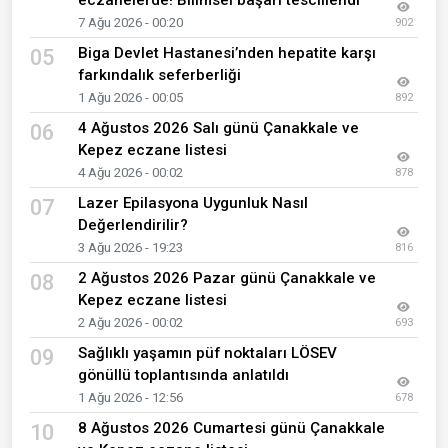
7 Ağu 2026 - 00:20
902
Biga Devlet Hastanesi’nden hepatite karşı
05
farkındalık seferberliği
1 Ağu 2026 - 00:05
892
4 Ağustos 2026 Salı günü Çanakkale ve
06
Kepez eczane listesi
4 Ağu 2026 - 00:02
878
Lazer Epilasyona Uygunluk Nasıl
07
Değerlendirilir?
3 Ağu 2026 - 19:23
816
2 Ağustos 2026 Pazar günü Çanakkale ve
08
Kepez eczane listesi
2 Ağu 2026 - 00:02
693
Sağlıklı yaşamın püf noktaları LÖSEV
09
gönüllü toplantısında anlatıldı
1 Ağu 2026 - 12:56
678
8 Ağustos 2026 Cumartesi günü Çanakkale
10