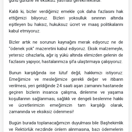
günü gününe ve eksiksiz yatması gerekmektedir.
Kaldı ki, bizler verdiğimiz emekle çok daha fazlasını hak
ettiğimizi biliyoruz. Bizleri yoksulluk sınırının altında
eşitleyen bu haksız, hukuksuz ücret ve maaş politikalarını
kabul etmiyoruz.
Bizler artık ne sorunun kaynağını merak ediyoruz ne de
"ödenek yok" mazeretini kabul ediyoruz. Eksik malzemeyle,
yetersiz cihazlarla, ağır iş yükü altında elimizden gelenin de
fazlasını yapıyor, hastalarımıza şifa ulaştırmaya çalışıyoruz.
Bunun karşılığında ise lütuf değil, hakkımızı istiyoruz:
Emeğimize ve mesleğimize gerekli değer ve itibarın
verilmesi, yeri geldiğinde 24 saati aşan zamanını hastanede
geçiren bizlerin insanca çalışma, dinlenme ve yaşama
koşullarının sağlanması, sağlıklı ve dengeli beslenme hakkı
ve ücretlerimizin emeğimizin tam karşılığı olarak,
zamanında ve eksiksiz ödenmesi!
Bugün burada toplanacağımızın duyulması bile Başhekimlik
ve Rektörlük nezdinde önlem alınmasına, bazı ödemelerin