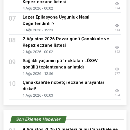
Kepez eczane listesi
4 Ağu 2026 - 00:02
874
Lazer Epilasyona Uygunluk Nasıl
07
Değerlendirilir?
3 Ağu 2026 - 19:23
814
2 Ağustos 2026 Pazar günü Çanakkale ve
08
Kepez eczane listesi
2 Ağu 2026 - 00:02
692
Sağlıklı yaşamın püf noktaları LÖSEV
09
gönüllü toplantısında anlatıldı
1 Ağu 2026 - 12:56
677
Çanakkale’de nöbetçi eczane arayanlar
10
dikkat!
1 Ağu 2026 - 00:03
654
Son Eklenen Haberler
8 Ağustos 2026 Cumartesi günü Çanakkale ve