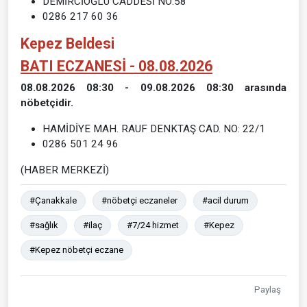
DEMİRCİOĞLU CADDESİ NO:58
0286 217 60 36
Kepez Beldesi
BATI ECZANESİ - 08.08.2026
08.08.2026 08:30 - 09.08.2026 08:30 arasında
nöbetçidir.
HAMİDİYE MAH. RAUF DENKTAŞ CAD. NO: 22/1
0286 501 24 96
(HABER MERKEZİ)
#Çanakkale
#nöbetçi eczaneler
#acil durum
#sağlık
#ilaç
#7/24 hizmet
#Kepez
#Kepez nöbetçi eczane
Paylaş