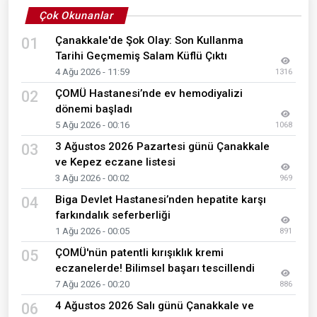
Çok Okunanlar
Çanakkale'de Şok Olay: Son Kullanma
01
Tarihi Geçmemiş Salam Küflü Çıktı
4 Ağu 2026 - 11:59
1316
ÇOMÜ Hastanesi’nde ev hemodiyalizi
02
dönemi başladı
5 Ağu 2026 - 00:16
1068
3 Ağustos 2026 Pazartesi günü Çanakkale
03
ve Kepez eczane listesi
3 Ağu 2026 - 00:02
969
Biga Devlet Hastanesi’nden hepatite karşı
04
farkındalık seferberliği
1 Ağu 2026 - 00:05
891
ÇOMÜ'nün patentli kırışıklık kremi
05
eczanelerde! Bilimsel başarı tescillendi
7 Ağu 2026 - 00:20
886
4 Ağustos 2026 Salı günü Çanakkale ve
06