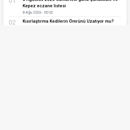
01
Kepez eczane listesi
8 Ağu 2026 - 00:02
Kısırlaştırma Kedilerin Ömrünü Uzatıyor mu?
02
Veteriner Hekim Yanıtladı
7 Ağu 2026 - 13:16
ÇOMÜ'nün patentli kırışıklık kremi eczanelerde!
03
Bilimsel başarı tescillendi
7 Ağu 2026 - 00:20
ÇOMÜ Hastanesi ile Ezine Belediyesi arasında
04
önemli iş birliği
7 Ağu 2026 - 00:14
7 Ağustos 2026 Cuma günü Çanakkale ve
05
Kepez eczane listesi
7 Ağu 2026 - 00:02
Müdür Görgülü'den Çanakkale UMKE ekibine
06
ziyaret
6 Ağu 2026 - 12:19