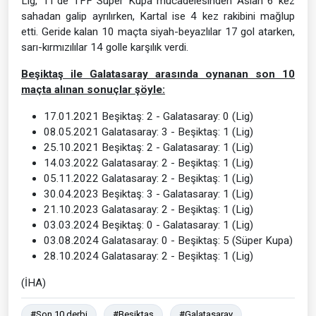
Lig, 1'i de TFF Süper Kupa mücadelesinden Aslan 6 kez
sahadan galip ayrılırken, Kartal ise 4 kez rakibini mağlup
etti. Geride kalan 10 maçta siyah-beyazlılar 17 gol atarken,
sarı-kırmızılılar 14 golle karşılık verdi.
Beşiktaş ile Galatasaray arasında oynanan son 10
maçta alınan sonuçlar şöyle:
17.01.2021 Beşiktaş: 2 - Galatasaray: 0 (Lig)
08.05.2021 Galatasaray: 3 - Beşiktaş: 1 (Lig)
25.10.2021 Beşiktaş: 2 - Galatasaray: 1 (Lig)
14.03.2022 Galatasaray: 2 - Beşiktaş: 1 (Lig)
05.11.2022 Galatasaray: 2 - Beşiktaş: 1 (Lig)
30.04.2023 Beşiktaş: 3 - Galatasaray: 1 (Lig)
21.10.2023 Galatasaray: 2 - Beşiktaş: 1 (Lig)
03.03.2024 Beşiktaş: 0 - Galatasaray: 1 (Lig)
03.08.2024 Galatasaray: 0 - Beşiktaş: 5 (Süper Kupa)
28.10.2024 Galatasaray: 2 - Beşiktaş: 1 (Lig)
(İHA)
#Son 10 derbi
#Beşiktaş
#Galatasaray