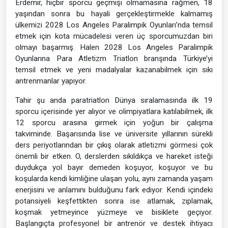
Erdemir, hiçbir sporcu geçmişi olmamasına rağmen, 18
yaşından sonra bu hayali gerçekleştirmekle kalmamış
ülkemizi 2028 Los Angeles Paralimpik Oyunları’nda temsil
etmek için kota mücadelesi veren üç sporcumuzdan biri
olmayı başarmış. Halen 2028 Los Angeles Paralimpik
Oyunlarına Para Atletizm Triatlon branşında Türkiye’yi
temsil etmek ve yeni madalyalar kazanabilmek için sıkı
antrenmanlar yapıyor.
Tahir şu anda paratriatlon Dünya sıralamasında ilk 19
sporcu içerisinde yer alıyor ve olimpiyatlara katılabilmek, ilk
12 sporcu arasına girmek için yoğun bir çalışma
takviminde. Başarısında lise ve üniversite yıllarının sürekli
ders periyotlarından bir çıkış olarak atletizmi görmesi çok
önemli bir etken. O, derslerden sıkıldıkça ve hareket isteği
duydukça yol bayır demeden koşuyor, koşuyor ve bu
koşularda kendi kimliğine ulaşan yolu, aynı zamanda yaşam
enerjisini ve anlamını bulduğunu fark ediyor. Kendi içindeki
potansiyeli keşfettikten sonra ise atlamak, zıplamak,
koşmak yetmeyince yüzmeye ve bisiklete geçiyor.
Başlangıçta profesyonel bir antrenör ve destek ihtiyacı