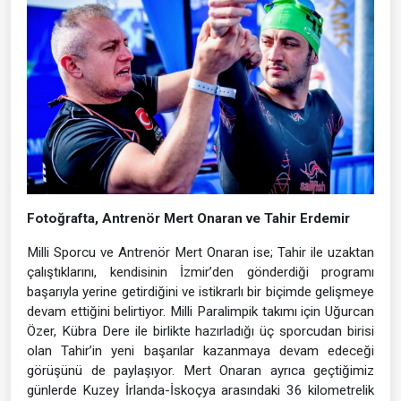
Fotoğrafta, Antrenör Mert Onaran ve Tahir Erdemir
Milli Sporcu ve Antrenör Mert Onaran ise; Tahir ile uzaktan
çalıştıklarını, kendisinin İzmir’den gönderdiği programı
başarıyla yerine getirdiğini ve istikrarlı bir biçimde gelişmeye
devam ettiğini belirtiyor. Milli Paralimpik takımı için Uğurcan
Özer, Kübra Dere ile birlikte hazırladığı üç sporcudan birisi
olan Tahir’in yeni başarılar kazanmaya devam edeceği
görüşünü de paylaşıyor. Mert Onaran ayrıca geçtiğimiz
günlerde Kuzey İrlanda-İskoçya arasındaki 36 kilometrelik