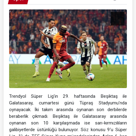
Trendyol Süper Lig'in 29. haftasında Beşiktaş ile
Galatasaray, cumartesi günü Tüpraş Stadyumu'nda
oynayacak. İki takım arasında oynanan son derbilerde
beraberlik çıkmadı. Beşiktaş ile Galatasaray arasında
oynanan son 10 karşılaşmada ise sarı-kırmızılıların
galibiyetlerde üstünlüğü bulunuyor. Söz konusu 9'u Süper