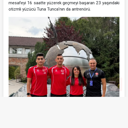
mesafeyi 16 saatte yüzerek geçmeyi başaran 23 yaşındaki
otizmli yüzücü Tuna Tunca’nın da antrenörü.