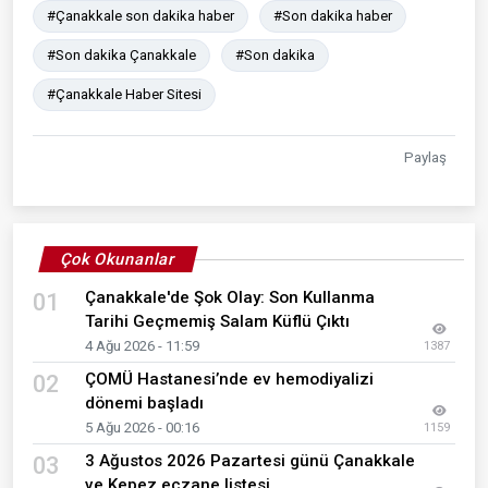
#Çanakkale son dakika haber
#Son dakika haber
#Son dakika Çanakkale
#Son dakika
#Çanakkale Haber Sitesi
Paylaş
Çok Okunanlar
Çanakkale'de Şok Olay: Son Kullanma
01
Tarihi Geçmemiş Salam Küflü Çıktı
4 Ağu 2026 - 11:59
1387
ÇOMÜ Hastanesi’nde ev hemodiyalizi
02
dönemi başladı
5 Ağu 2026 - 00:16
1159
3 Ağustos 2026 Pazartesi günü Çanakkale
03
ve Kepez eczane listesi