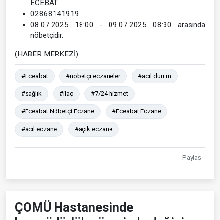
ECEBAT
02868141919
08.07.2025 18:00 - 09.07.2025 08:30 arasında
nöbetçidir.
(HABER MERKEZİ)
#Eceabat
#nöbetçi eczaneler
#acil durum
#sağlık
#ilaç
#7/24 hizmet
#Eceabat Nöbetçi Eczane
#Eceabat Eczane
#acil eczane
#açık eczane
Paylaş
ÇOMÜ Hastanesinde