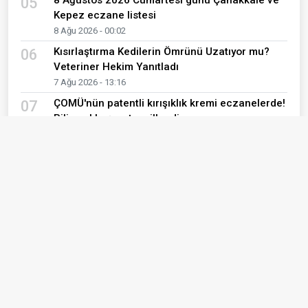
05
Kepez eczane listesi
8 Ağu 2026 - 00:02
Kısırlaştırma Kedilerin Ömrünü Uzatıyor mu?
06
Veteriner Hekim Yanıtladı
7 Ağu 2026 - 13:16
ÇOMÜ'nün patentli kırışıklık kremi eczanelerde!
07
Bilimsel başarı tescillendi
7 Ağu 2026 - 00:20
ÇOMÜ Hastanesi ile Ezine Belediyesi arasında
08
önemli iş birliği
7 Ağu 2026 - 00:14
7 Ağustos 2026 Cuma günü Çanakkale ve
09
Kepez eczane listesi
7 Ağu 2026 - 00:02
Müdür Görgülü'den Çanakkale UMKE ekibine
10
ziyaret
6 Ağu 2026 - 12:19