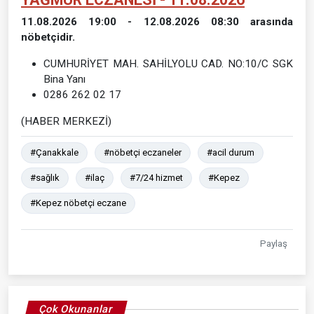
11.08.2026 19:00 - 12.08.2026 08:30 arasında
nöbetçidir.
CUMHURİYET MAH. SAHİLYOLU CAD. NO:10/C SGK
Bina Yanı
0286 262 02 17
(HABER MERKEZİ)
#Çanakkale
#nöbetçi eczaneler
#acil durum
#sağlık
#ilaç
#7/24 hizmet
#Kepez
#Kepez nöbetçi eczane
Paylaş
Çok Okunanlar