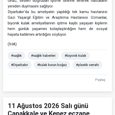
cihaz, sesleri doğrudan işitme sinirine ileterek hastaların
yeniden duymasını sağlıyor.
Diyarbakır’da bu ameliyatın yapıldığı tek kamu hastanesi
Gazi Yaşargil Eğitim ve Araştırma Hastanesi. Uzmanlar,
biyonik kulak ameliyatlarının işitme kaybı yaşayan kişilerin
hem günlük yaşamını kolaylaştırdığını hem de sosyal
hayata katılımını artırdığını söylüyor.
(İHA)
#sağlık
#sağlık haberleri
#biyonik kulak
#Diyarbakır
#kulak burun boğaz
#plastik cerrahi
Paylaş
11 Ağustos 2026 Salı günü
Çanakkale ve Kepez eczane