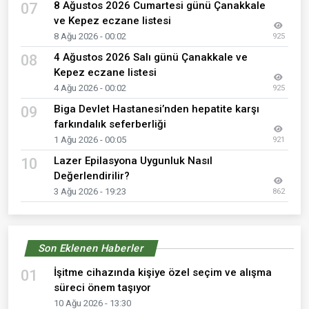
8 Ağustos 2026 Cumartesi günü Çanakkale
07
ve Kepez eczane listesi
8 Ağu 2026 - 00:02
925
4 Ağustos 2026 Salı günü Çanakkale ve
08
Kepez eczane listesi
4 Ağu 2026 - 00:02
925
Biga Devlet Hastanesi’nden hepatite karşı
09
farkındalık seferberliği
1 Ağu 2026 - 00:05
921
Lazer Epilasyona Uygunluk Nasıl
10
Değerlendirilir?
3 Ağu 2026 - 19:23
862
Son Eklenen Haberler
İşitme cihazında kişiye özel seçim ve alışma
01
süreci önem taşıyor
10 Ağu 2026 - 13:30