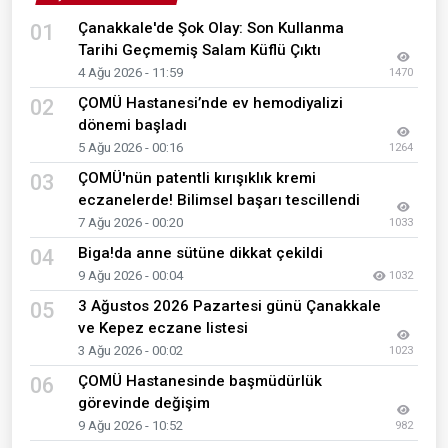
Çanakkale'de Şok Olay: Son Kullanma
01
Tarihi Geçmemiş Salam Küflü Çıktı
4 Ağu 2026 - 11:59
1470
ÇOMÜ Hastanesi’nde ev hemodiyalizi
02
dönemi başladı
5 Ağu 2026 - 00:16
1264
ÇOMÜ'nün patentli kırışıklık kremi
03
eczanelerde! Bilimsel başarı tescillendi
7 Ağu 2026 - 00:20
1033
Biga!da anne sütüne dikkat çekildi
04
9 Ağu 2026 - 00:04
1032
3 Ağustos 2026 Pazartesi günü Çanakkale
05
ve Kepez eczane listesi
3 Ağu 2026 - 00:02
1023
ÇOMÜ Hastanesinde başmüdürlük
06
görevinde değişim
9 Ağu 2026 - 10:52
982