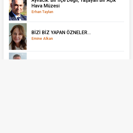
Ayvacık: Bir İlçe Değil, Yaşayan Bir Açık
Hava Müzesi
Erhan Taylan
BİZİ BİZ YAPAN ÖZNELER...
Emine Alkan
Yaz Tatili Nasıl Verimli Geçirilebilir?
Yağız Ata
El Nino önce çocukları vuruyor
Doç. Dr. Olcay Uçak