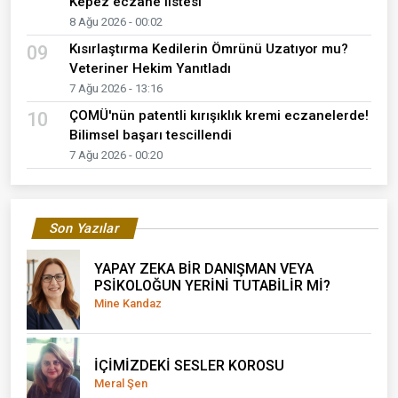
Kepez eczane listesi
8 Ağu 2026 - 00:02
Kısırlaştırma Kedilerin Ömrünü Uzatıyor mu?
09
Veteriner Hekim Yanıtladı
7 Ağu 2026 - 13:16
ÇOMÜ'nün patentli kırışıklık kremi eczanelerde!
10
Bilimsel başarı tescillendi
7 Ağu 2026 - 00:20
Son Yazılar
YAPAY ZEKA BİR DANIŞMAN VEYA
PSİKOLOĞUN YERİNİ TUTABİLİR Mİ?
Mine Kandaz
İÇİMİZDEKİ SESLER KOROSU
Meral Şen