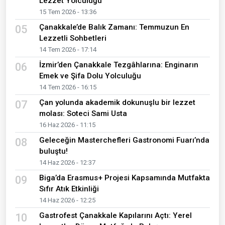
Lezzet Yolculuğu
15 Tem 2026 - 13:36
Çanakkale’de Balık Zamanı: Temmuzun En
05
Lezzetli Sohbetleri
14 Tem 2026 - 17:14
İzmir’den Çanakkale Tezgâhlarına: Enginarın
06
Emek ve Şifa Dolu Yolculuğu
14 Tem 2026 - 16:15
Çan yolunda akademik dokunuşlu bir lezzet
07
molası: Soteci Sami Usta
16 Haz 2026 - 11:15
Geleceğin Masterchefleri Gastronomi Fuarı’nda
08
buluştu!
14 Haz 2026 - 12:37
Biga’da Erasmus+ Projesi Kapsamında Mutfakta
09
Sıfır Atık Etkinliği
14 Haz 2026 - 12:25
Gastrofest Çanakkale Kapılarını Açtı: Yerel
10