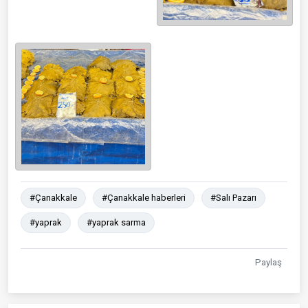
#Çanakkale
#Çanakkale haberleri
#Salı Pazarı
#yaprak
#yaprak sarma
Paylaş