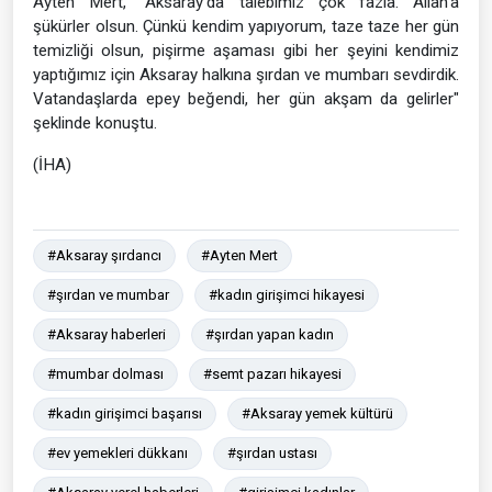
Ayten Mert, "Aksaray'da talebimiz çok fazla. Allah'a
şükürler olsun. Çünkü kendim yapıyorum, taze taze her gün
temizliği olsun, pişirme aşaması gibi her şeyini kendimiz
yaptığımız için Aksaray halkına şırdan ve mumbarı sevdirdik.
Vatandaşlarda epey beğendi, her gün akşam da gelirler"
şeklinde konuştu.
(İHA)
#Aksaray şırdancı
#Ayten Mert
#şırdan ve mumbar
#kadın girişimci hikayesi
#Aksaray haberleri
#şırdan yapan kadın
#mumbar dolması
#semt pazarı hikayesi
#kadın girişimci başarısı
#Aksaray yemek kültürü
#ev yemekleri dükkanı
#şırdan ustası