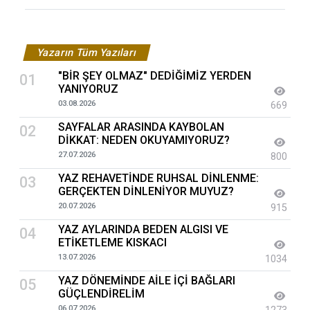
Yazarın Tüm Yazıları
"BİR ŞEY OLMAZ" DEDİĞİMİZ YERDEN
01
YANIYORUZ
03.08.2026
669
SAYFALAR ARASINDA KAYBOLAN
02
DİKKAT: NEDEN OKUYAMIYORUZ?
27.07.2026
800
YAZ REHAVETİNDE RUHSAL DİNLENME:
03
GERÇEKTEN DİNLENİYOR MUYUZ?
20.07.2026
915
YAZ AYLARINDA BEDEN ALGISI VE
04
ETİKETLEME KISKACI
13.07.2026
1034
YAZ DÖNEMİNDE AİLE İÇİ BAĞLARI
05
GÜÇLENDİRELİM
06.07.2026