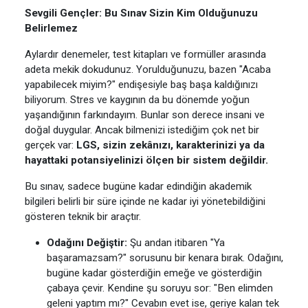
Sevgili Gençler: Bu Sınav Sizin Kim Olduğunuzu
Belirlemez
Aylardır denemeler, test kitapları ve formüller arasında
adeta mekik dokudunuz. Yorulduğunuzu, bazen "Acaba
yapabilecek miyim?" endişesiyle baş başa kaldığınızı
biliyorum. Stres ve kaygının da bu dönemde yoğun
yaşandığının farkındayım. Bunlar son derece insani ve
doğal duygular. Ancak bilmenizi istediğim çok net bir
gerçek var:
LGS, sizin zekânızı, karakterinizi ya da
hayattaki potansiyelinizi ölçen bir sistem değildir.
Bu sınav, sadece bugüne kadar edindiğin akademik
bilgileri belirli bir süre içinde ne kadar iyi yönetebildiğini
gösteren teknik bir araçtır.
Odağını Değiştir:
Şu andan itibaren "Ya
başaramazsam?" sorusunu bir kenara bırak. Odağını,
bugüne kadar gösterdiğin emeğe ve gösterdiğin
çabaya çevir. Kendine şu soruyu sor: "Ben elimden
geleni yaptım mı?" Cevabın evet ise, geriye kalan tek