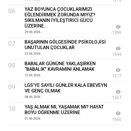
1273
YAZ BOYUNCA ÇOCUKLARIMIZI
06
EĞLENDİRMEK ZORUNDA MIYIZ?
SIKILMANIN İYİLEŞTİRİCİ GÜCÜ
ÜZERİNE...
29.06.2026
1390
BAŞARININ GÖLGESİNDE PSİKOLOJİSİ
07
UNUTULAN ÇOCUKLAR
22.06.2026
1594
BABALAR GÜNÜNE YAKLAŞIRKEN
08
“BABALIK” KAVRAMINI ANLAMAK
15.06.2026
1577
LGS’YE SAYILI GÜNLER KALA EBEVEYN
09
VE GENÇ OLMAK
08.06.2026
1557
YAŞ ALMAK MI, YAŞAMAK MI? HAYAT
10
BOYU ÖĞRENME ÜZERİNE
01.06.2026
1660