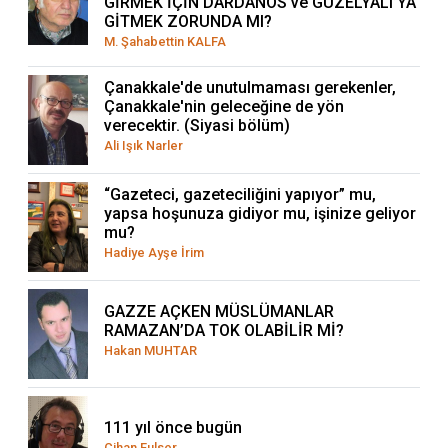
GİRMEK İÇİN DARDANOS ve GÜZELYALI’YA
GİTMEK ZORUNDA MI?
M. Şahabettin KALFA
Çanakkale'de unutulmaması gerekenler,
Çanakkale'nin geleceğine de yön
verecektir. (Siyasi bölüm)
Ali Işık Narler
“Gazeteci, gazeteciliğini yapıyor” mu,
yapsa hoşunuza gidiyor mu, işinize geliyor
mu?
Hadiye Ayşe İrim
GAZZE AÇKEN MÜSLÜMANLAR
RAMAZAN’DA TOK OLABİLİR Mİ?
Hakan MUHTAR
111 yıl önce bugün
Cihan Fulser