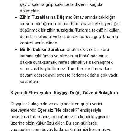
şey o salona girip sakince bildiklerini kağıda
dökmektir.
Zihin Tuzaklarına Düşme:
Sınav anında takıldığın
bir soru olduğunda, bunun tüm sınavını etkileyeceğini
düşünmek bir zihin tuzağıdır. Turlama tekniğini kullan,
derin bir nefes al ve bir sonraki soruya geç. Unutma,
kontrol senin elinde.
Bir İki Dakika Duraksa:
Unutma ki zor bir soru
karşına çıktığında ve stresini arttırdığında bir iki
dakika duraksamak, nefes almak ve sakinleşmek
sana vakit kaybettirmez. Tam tersine durmadan
devam ederek aynı streste ilerlemek daha çok vakit
kaybettirir.
Kıymetli Ebeveynler: Kaygıyı Değil, Güveni Bulaştırın
Duygular bulaşıcıdır ve ev içindeki en güçlü verici
ebeveynlerdir. Eğer siz "Ne olacak?" endişesiyle
nefesinizi tutarsanız, çocuğunuz da kendi kaygısının
üzerine sizin yükünüzü ekler. Bu son günlerde
yapacağımız en büyük katkı, sakinliğimizi korumak ve