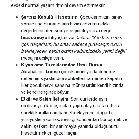
evdeki normal yaşam ritmini devam ettirmektir.
Şartsız Kabulü Hissettirin:
Çocuklarımızın, sınav
sonucu ne olursa olsun bizim gözümüzdeki
değerlerinin değişmeyeceğini duymaya değil,
hissetmeye
ihtiyaçları var. Onlara
"Sen bizim için
çok değerlisin, bu sınav sadece gideceğin okulu
belirleyecek, senin bizim kalbimizdeki yerini değil"
mesajını açıkça verin.
Kıyaslama Tuzaklarından Uzak Durun:
Akrabaların, komşu çocuklarının ya da deneme
netlerinin kıyaslandığı sohbetleri tamamen kapatın.
Her çocuk nev-i şahsına münhasırdır, kendi hızında
ve kendi renginde büyür.
Etkili ve Sakin İletişim:
Son günlerde aşırı
motivasyon konuşmaları yapmak ya da tam tersi
sürekli kurallardan bahsetmek yerine, doğada
yürüyüşler yapmak, sevdiği konulardan konuşmak ve
sakin, şefkatli bir sarılmayla yanında olduğunuzu
hissettirmek en güzel ilaçtır.