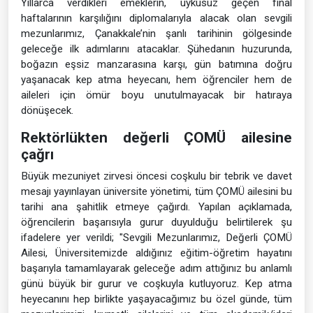
Yıllarca verdikleri emeklerin, uykusuz geçen final
haftalarının karşılığını diplomalarıyla alacak olan sevgili
mezunlarımız, Çanakkale’nin şanlı tarihinin gölgesinde
geleceğe ilk adımlarını atacaklar. Şühedanın huzurunda,
boğazın eşsiz manzarasına karşı, gün batımına doğru
yaşanacak kep atma heyecanı, hem öğrenciler hem de
aileleri için ömür boyu unutulmayacak bir hatıraya
dönüşecek.
Rektörlükten değerli ÇOMÜ ailesine
çağrı
Büyük mezuniyet zirvesi öncesi coşkulu bir tebrik ve davet
mesajı yayınlayan üniversite yönetimi, tüm ÇOMÜ ailesini bu
tarihi ana şahitlik etmeye çağırdı. Yapılan açıklamada,
öğrencilerin başarısıyla gurur duyulduğu belirtilerek şu
ifadelere yer verildi; "Sevgili Mezunlarımız, Değerli ÇOMÜ
Ailesi, Üniversitemizde aldığınız eğitim-öğretim hayatını
başarıyla tamamlayarak geleceğe adım attığınız bu anlamlı
günü büyük bir gurur ve coşkuyla kutluyoruz. Kep atma
heyecanını hep birlikte yaşayacağımız bu özel günde, tüm