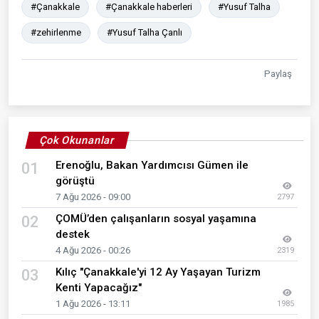
#Çanakkale
#Çanakkale haberleri
#Yusuf Talha
#zehirlenme
#Yusuf Talha Çanlı
Paylaş
Çok Okunanlar
Erenoğlu, Bakan Yardımcısı Gümen ile
01
görüştü
7 Ağu 2026 - 09:00
2797
ÇOMÜ’den çalışanların sosyal yaşamına
02
destek
4 Ağu 2026 - 00:26
2319
Kılıç "Çanakkale'yi 12 Ay Yaşayan Turizm
03
Kenti Yapacağız"
1 Ağu 2026 - 13:11
1985