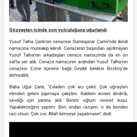
Gözyaşları içinde son yolculuğuna uğurlandı
Yusuf Talha Çanlı'nın cenazesi Dumlupınar Camii'nde ikindi
namazına müteakip kılındı. Cenazenin başından ayrılmayan
Yusuf Talha'nın arkadaşları cenaze namazında da en ön
safta yer aldı. Cenaze namazının ardından Yusuf Talha'nın
cenazesi Ezine ilçesine bağlı Geyikli beldesi Bozköy'de
defnedildi.
Baba Uğur Çanlı, "Evladım çok acı çekti. Çok uğraştım
elimden geleni yapmaya çalıştım. Rabbim acısını dindirdi,
sevdiği için yanına aldı. Benim oğlum cennet kuşu.
Yapabileceğimi yaptım. Ben ondan razıyım, o da benden
razı olsun. Çok zor, Allah kimseye yaşatmasın" dedi.