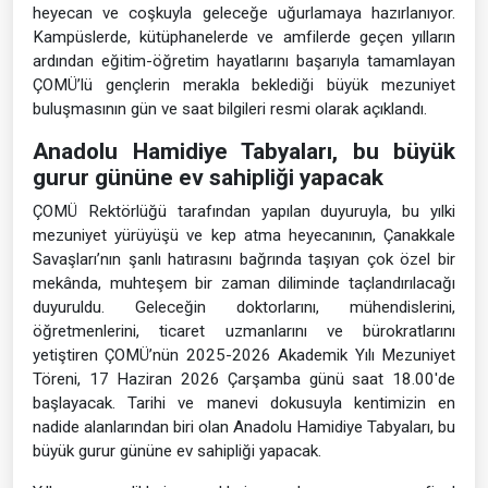
heyecan ve coşkuyla geleceğe uğurlamaya hazırlanıyor.
Kampüslerde, kütüphanelerde ve amfilerde geçen yılların
ardından eğitim-öğretim hayatlarını başarıyla tamamlayan
ÇOMÜ’lü gençlerin merakla beklediği büyük mezuniyet
buluşmasının gün ve saat bilgileri resmi olarak açıklandı.
Anadolu Hamidiye Tabyaları, bu büyük
gurur gününe ev sahipliği yapacak
ÇOMÜ Rektörlüğü tarafından yapılan duyuruyla, bu yılki
mezuniyet yürüyüşü ve kep atma heyecanının, Çanakkale
Savaşları’nın şanlı hatırasını bağrında taşıyan çok özel bir
mekânda, muhteşem bir zaman diliminde taçlandırılacağı
duyuruldu. Geleceğin doktorlarını, mühendislerini,
öğretmenlerini, ticaret uzmanlarını ve bürokratlarını
yetiştiren ÇOMÜ’nün 2025-2026 Akademik Yılı Mezuniyet
Töreni, 17 Haziran 2026 Çarşamba günü saat 18.00'de
başlayacak. Tarihi ve manevi dokusuyla kentimizin en
nadide alanlarından biri olan Anadolu Hamidiye Tabyaları, bu
büyük gurur gününe ev sahipliği yapacak.