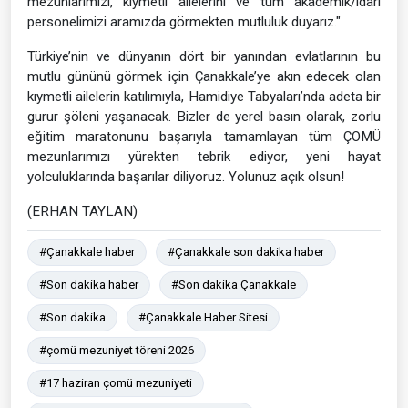
mezunlarimizi, kıymetli ailelerini ve tüm akademik/idari
personelimizi aramızda görmekten mutluluk duyarız."
Türkiye’nin ve dünyanın dört bir yanından evlatlarının bu
mutlu gününü görmek için Çanakkale’ye akın edecek olan
kıymetli ailelerin katılımıyla, Hamidiye Tabyaları’nda adeta bir
gurur şöleni yaşanacak. Bizler de yerel basın olarak, zorlu
eğitim maratonunu başarıyla tamamlayan tüm ÇOMÜ
mezunlarımızı yürekten tebrik ediyor, yeni hayat
yolculuklarında başarılar diliyoruz. Yolunuz açık olsun!
(ERHAN TAYLAN)
#Çanakkale haber
#Çanakkale son dakika haber
#Son dakika haber
#Son dakika Çanakkale
#Son dakika
#Çanakkale Haber Sitesi
#çomü mezuniyet töreni 2026
#17 haziran çomü mezuniyeti