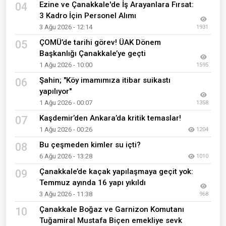
Ezine ve Çanakkale'de İş Arayanlara Fırsat:
04
3 Kadro İçin Personel Alımı
3 Ağu 2026 - 12:14
1931
ÇOMÜ’de tarihi görev! ÜAK Dönem
05
Başkanlığı Çanakkale’ye geçti
1 Ağu 2026 - 10:00
1595
Şahin; "Köy imamımıza itibar suikastı
06
yapılıyor"
1 Ağu 2026 - 00:07
1358
Kaşdemir’den Ankara’da kritik temaslar!
07
1 Ağu 2026 - 00:26
1204
Bu çeşmeden kimler su içti?
08
6 Ağu 2026 - 13:28
1010
Çanakkale’de kaçak yapılaşmaya geçit yok:
09
Temmuz ayında 16 yapı yıkıldı
3 Ağu 2026 - 11:38
968
Çanakkale Boğaz ve Garnizon Komutanı
10
Tuğamiral Mustafa Biçen emekliye sevk