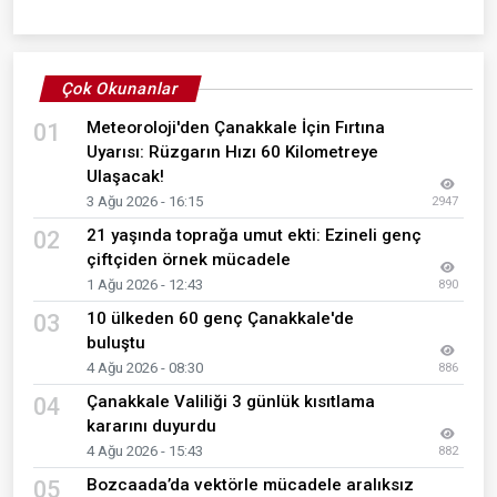
Çok Okunanlar
Meteoroloji'den Çanakkale İçin Fırtına
01
Uyarısı: Rüzgarın Hızı 60 Kilometreye
Ulaşacak!
3 Ağu 2026 - 16:15
2947
21 yaşında toprağa umut ekti: Ezineli genç
02
çiftçiden örnek mücadele
1 Ağu 2026 - 12:43
890
10 ülkeden 60 genç Çanakkale'de
03
buluştu
4 Ağu 2026 - 08:30
886
Çanakkale Valiliği 3 günlük kısıtlama
04
kararını duyurdu
4 Ağu 2026 - 15:43
882
Bozcaada’da vektörle mücadele aralıksız
05