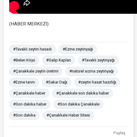
(HABER MERKEZİ)
#Tavaklı zeytin hasadı
#Ezine zeytinyağı
#Belen Köyü
#Galip Kaplan
#Tavaklı zeytinyağı
#Çanakkale zeytin üretimi
#natürel sızma zeytinyağı
#Ezine tarım
#Sakar Dağı
#zeytin hasat hazırlığı
#Çanakkale haber
#Çanakkale son dakika haber
#Son dakika haber
#Son dakika Çanakkale
#Son dakika
#Çanakkale Haber Sitesi
Paylaş