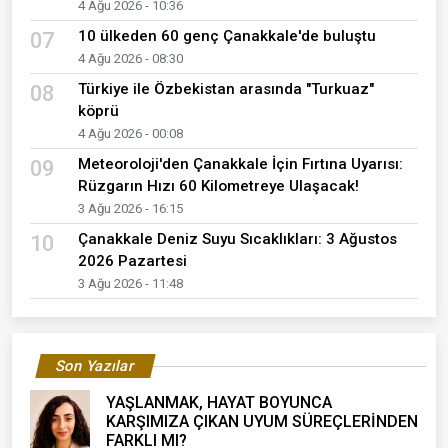
4 Ağu 2026 - 10:36
10 ülkeden 60 genç Çanakkale'de buluştu
07
4 Ağu 2026 - 08:30
Türkiye ile Özbekistan arasında "Turkuaz"
08
köprü
4 Ağu 2026 - 00:08
Meteoroloji'den Çanakkale İçin Fırtına Uyarısı:
09
Rüzgarın Hızı 60 Kilometreye Ulaşacak!
3 Ağu 2026 - 16:15
Çanakkale Deniz Suyu Sıcaklıkları: 3 Ağustos
10
2026 Pazartesi
3 Ağu 2026 - 11:48
Son Yazılar
YAŞLANMAK, HAYAT BOYUNCA
KARŞIMIZA ÇIKAN UYUM SÜREÇLERİNDEN
FARKLI MI?