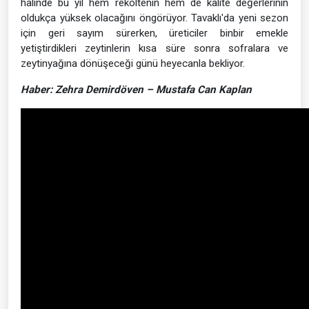
halinde bu yıl hem rekoltenin hem de kalite değerlerinin
oldukça yüksek olacağını öngörüyor. Tavaklı'da yeni sezon
için geri sayım sürerken, üreticiler binbir emekle
yetiştirdikleri zeytinlerin kısa süre sonra sofralara ve
zeytinyağına dönüşeceği günü heyecanla bekliyor.
Haber: Zehra Demirdöven – Mustafa Can Kaplan