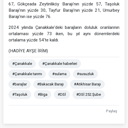
67, Gökçeada Zeytinliköy Barajı'nın yüzde 57, Taşoluk
Barajı'nın yüzde 30, Tayfur Barajı'nın yüzde 21, Umurbey
Barajı'nın ise yüzde 76.
2024 yılında Çanakkale'deki barajların doluluk oranlarının
ortalaması yüzde 73 iken, bu yıl aynı dönemlerdeki
ortalama yüzde 54'te kaldı.
(HADİYE AYŞE İRİM)
#Çanakkale
#Çanakkale haberleri
#Çanakkale tarımı
#sulama
#susuzluk
#barajlar
#Bakacak Barajı
#Atikhisar Barajı
#Taşoluk
#Biga
#DSİ
#DSİ 252.Şube
Paylaş