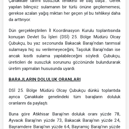
Çanakkale tarımı susuzluk tehlikesi ile baş başa... Gerek
yapılan bilinçsiz sulamanın bir türlü önüne geçilememesi,
gerekse azalan yağış miktarı her geçen yıl bu tehlikeyi daha
da arttırıyor.
Dün gerçekleştirilen İl Koordinasyon Kurulu toplantısında
konuşan Devlet Su İşleri (DSİ) 25. Bölge Müdürü Olcay
Çubukçu, bu yaz sezonunda Bakacak Barajı'ndan tarımsal
sulamaya hiç su verilemeyeceğini, Taşoluk Barajı'ndan ise
ancak kısıtlı sulama yapılabileceğini söyledi. Çubukçu,
üreticileri de susuzluk sorununu gözönünde bulundurarak
üretim yapmaları hususunda uyardı.
BARAJLARIN DOLULUK ORANLARI
DSİ 25. Bölge Müdürü Olcay Çubukçu dünkü toplantıda
ayrıca Çanakkale genelindeki tüm barajların doluluk
oranlarını da paylaştı.
Buna göre Atikhisar Barajı'nın doluluk oranı yüzde 78,
Ayvacık Barajı'nın yüzde 73, Bakacak Barajı'nın yüzde 24,
Bayramdere Barajı'nın yüzde 64, Bayramiç Barajı'nın yüzde