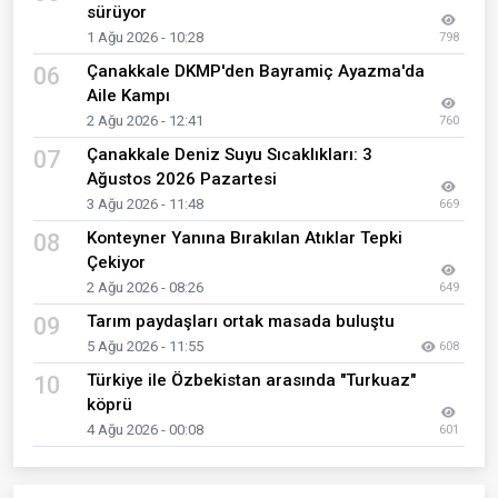
sürüyor
1 Ağu 2026 - 10:28
798
Çanakkale DKMP'den Bayramiç Ayazma'da
06
Aile Kampı
2 Ağu 2026 - 12:41
760
Çanakkale Deniz Suyu Sıcaklıkları: 3
07
Ağustos 2026 Pazartesi
3 Ağu 2026 - 11:48
669
Konteyner Yanına Bırakılan Atıklar Tepki
08
Çekiyor
2 Ağu 2026 - 08:26
649
Tarım paydaşları ortak masada buluştu
09
5 Ağu 2026 - 11:55
608
Türkiye ile Özbekistan arasında "Turkuaz"
10
köprü
4 Ağu 2026 - 00:08
601