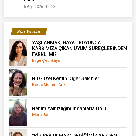
6 Ağu 2026 - 00:23
Son Yazılar
YAŞLANMAK, HAYAT BOYUNCA
KARŞIMIZA ÇIKAN UYUM SÜREÇLERİNDEN
FARKLI MI?
Bilge Çetinkaya
Bu Güzel Kentin Diğer Sakinleri
Burcu Meltem Arık
Benim Yalnızlığım İnsanlarla Dolu
Meral Şen
"BİR ŞEY OLMAZ" DEDİĞİMİZ YERDEN