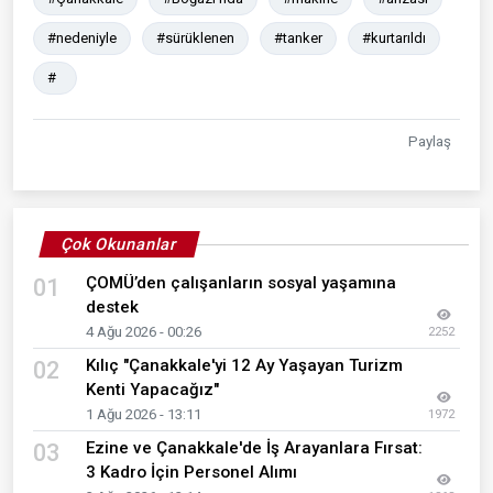
#nedeniyle
#sürüklenen
#tanker
#kurtarıldı
#
Paylaş
Çok Okunanlar
ÇOMÜ’den çalışanların sosyal yaşamına
01
destek
4 Ağu 2026 - 00:26
2252
Kılıç "Çanakkale'yi 12 Ay Yaşayan Turizm
02
Kenti Yapacağız"
1 Ağu 2026 - 13:11
1972
Ezine ve Çanakkale'de İş Arayanlara Fırsat:
03
3 Kadro İçin Personel Alımı