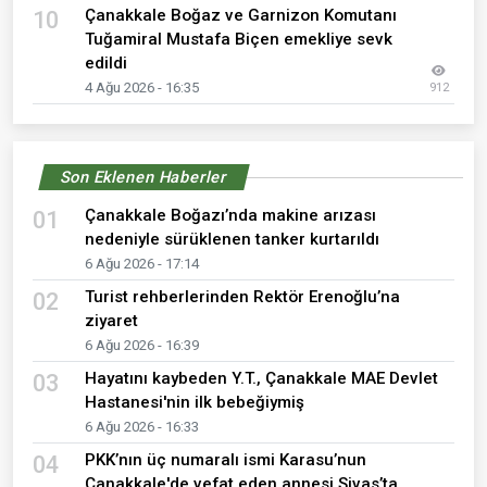
Çanakkale Boğaz ve Garnizon Komutanı
10
Tuğamiral Mustafa Biçen emekliye sevk
edildi
4 Ağu 2026 - 16:35
912
Son Eklenen Haberler
Çanakkale Boğazı’nda makine arızası
01
nedeniyle sürüklenen tanker kurtarıldı
6 Ağu 2026 - 17:14
Turist rehberlerinden Rektör Erenoğlu’na
02
ziyaret
6 Ağu 2026 - 16:39
Hayatını kaybeden Y.T., Çanakkale MAE Devlet
03
Hastanesi'nin ilk bebeğiymiş
6 Ağu 2026 - 16:33
PKK’nın üç numaralı ismi Karasu’nun
04
Çanakkale'de vefat eden annesi Sivas’ta