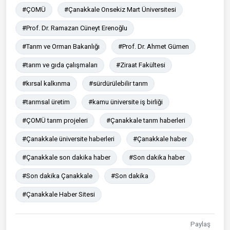
#ÇOMÜ
#Çanakkale Onsekiz Mart Üniversitesi
#Prof. Dr. Ramazan Cüneyt Erenoğlu
#Tarım ve Orman Bakanlığı
#Prof. Dr. Ahmet Gümen
#tarım ve gıda çalışmaları
#Ziraat Fakültesi
#kırsal kalkınma
#sürdürülebilir tarım
#tarımsal üretim
#kamu üniversite iş birliği
#ÇOMÜ tarım projeleri
#Çanakkale tarım haberleri
#Çanakkale üniversite haberleri
#Çanakkale haber
#Çanakkale son dakika haber
#Son dakika haber
#Son dakika Çanakkale
#Son dakika
#Çanakkale Haber Sitesi
Paylaş