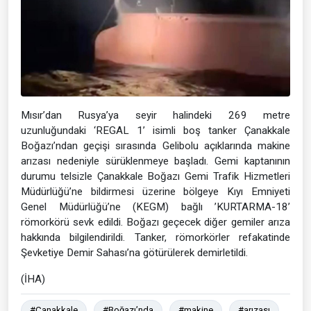
Mısır’dan Rusya’ya seyir halindeki 269 metre
uzunluğundaki ‘REGAL 1’ isimli boş tanker Çanakkale
Boğazı’ndan geçişi sırasında Gelibolu açıklarında makine
arızası nedeniyle sürüklenmeye başladı. Gemi kaptanının
durumu telsizle Çanakkale Boğazı Gemi Trafik Hizmetleri
Müdürlüğü’ne bildirmesi üzerine bölgeye Kıyı Emniyeti
Genel Müdürlüğü’ne (KEGM) bağlı ’KURTARMA-18’
römorkörü sevk edildi. Boğazı geçecek diğer gemiler arıza
hakkında bilgilendirildi. Tanker, römorkörler refakatinde
Şevketiye Demir Sahası’na götürülerek demirletildi.
(İHA)
#Çanakkale
#Boğazı’nda
#makine
#arızası