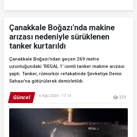
Çanakkale Boğazı’nda makine
arızası nedeniyle sürüklenen
tanker kurtarıldı
Çanakkale Boğazı’ndan geçen 269 metre
uzunluğundaki ‘REGAL 1’ isimli tanker makine arızası
yaptı. Tanker, römorkör refakatinde Şevketiye Demir
Sahası’na götürülerek demirletildi.
6 Ağu 2026 - 17:14
Güncel
329