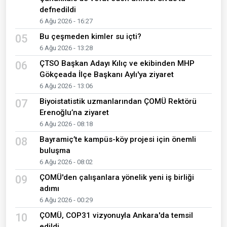
defnedildi
6 Ağu 2026 - 16:27
Bu çeşmeden kimler su içti?
05
6 Ağu 2026 - 13:28
ÇTSO Başkan Adayı Kılıç ve ekibinden MHP
06
Gökçeada İlçe Başkanı Aylı'ya ziyaret
6 Ağu 2026 - 13:06
Biyoistatistik uzmanlarından ÇOMÜ Rektörü
07
Erenoğlu’na ziyaret
6 Ağu 2026 - 08:18
Bayramiç’te kampüs-köy projesi için önemli
08
buluşma
6 Ağu 2026 - 08:02
ÇOMÜ'den çalışanlara yönelik yeni iş birliği
09
adımı
6 Ağu 2026 - 00:29
ÇOMÜ, COP31 vizyonuyla Ankara'da temsil
10
edildi