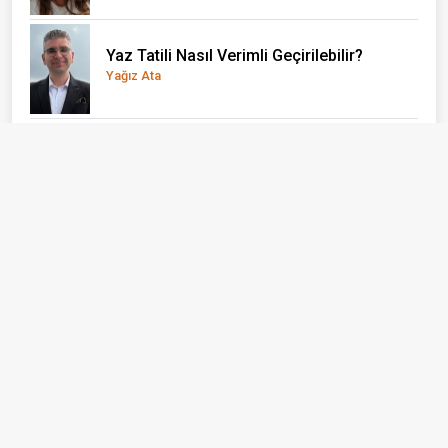
Yaz Tatili Nasıl Verimli Geçirilebilir?
Yağız Ata
El Nino önce çocukları vuruyor
Doç. Dr. Olcay Uçak
Bizi Takip Edin