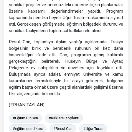
sendikal projeler ve önümüzdeki döneme ilişkin planlamalar
üzerine kapsamlı değerlendirmeler yapıldı. Program
kapsamında sendika heyeti, Uğur Turan’ı makamında ziyaret
etti. Gerçekleşen görüşmede, eğitimin bölgedeki durumu ve
sendikal faaliyetlerin toplumsal katkıları ele alındı.
Resul Can, toplantıya ilişkin yaptığı açıklamada, Trakya
bölgesinin birlik ve beraberlik ruhunun bir kez daha
hissedildiğini ifade etti. Can, programın geniş katılımla
gerçekleştiğini belirterek, Hüseyin Bürge ve Aytaç
Pekçeer’e ev sahiplikleri ve davetleri için teşekkür etti.
Buluşmada ayrıca adalet, emniyet, üniversite ve kamu
kurumlarının temsilcileriyle bir araya gelinerek, bölgenin
eğitim başta olmak üzere çeşitli alanlardaki gelişimi üzerine
fikir alışverişinde bulunuldu.
(ERHAN TAYLAN)
#Eğitim Bir Sen
#Kırklareli toplantı
#eğitim sendikası
#Resul Can
#Uğur Turan