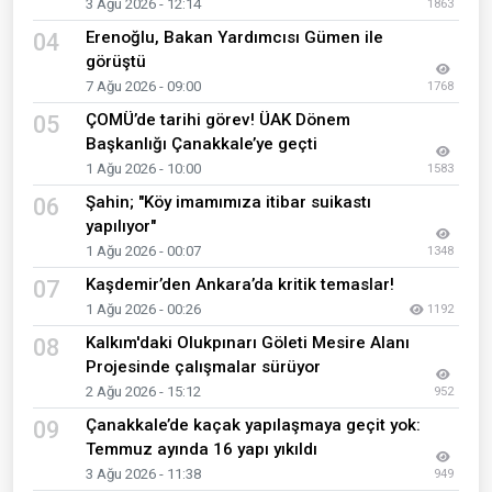
3 Ağu 2026 - 12:14
1863
Erenoğlu, Bakan Yardımcısı Gümen ile
04
görüştü
7 Ağu 2026 - 09:00
1768
ÇOMÜ’de tarihi görev! ÜAK Dönem
05
Başkanlığı Çanakkale’ye geçti
1 Ağu 2026 - 10:00
1583
Şahin; "Köy imamımıza itibar suikastı
06
yapılıyor"
1 Ağu 2026 - 00:07
1348
Kaşdemir’den Ankara’da kritik temaslar!
07
1 Ağu 2026 - 00:26
1192
Kalkım'daki Olukpınarı Göleti Mesire Alanı
08
Projesinde çalışmalar sürüyor
2 Ağu 2026 - 15:12
952
Çanakkale’de kaçak yapılaşmaya geçit yok:
09
Temmuz ayında 16 yapı yıkıldı
3 Ağu 2026 - 11:38
949