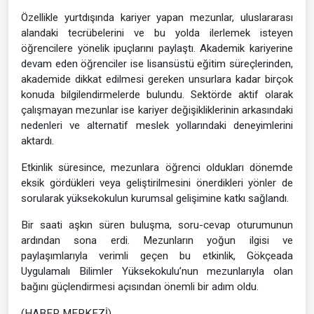
Özellikle yurtdışında kariyer yapan mezunlar, uluslararası
alandaki tecrübelerini ve bu yolda ilerlemek isteyen
öğrencilere yönelik ipuçlarını paylaştı. Akademik kariyerine
devam eden öğrenciler ise lisansüstü eğitim süreçlerinden,
akademide dikkat edilmesi gereken unsurlara kadar birçok
konuda bilgilendirmelerde bulundu. Sektörde aktif olarak
çalışmayan mezunlar ise kariyer değişikliklerinin arkasındaki
nedenleri ve alternatif meslek yollarındaki deneyimlerini
aktardı.
Etkinlik süresince, mezunlara öğrenci oldukları dönemde
eksik gördükleri veya geliştirilmesini önerdikleri yönler de
sorularak yüksekokulun kurumsal gelişimine katkı sağlandı.
Bir saati aşkın süren buluşma, soru-cevap oturumunun
ardından sona erdi. Mezunların yoğun ilgisi ve
paylaşımlarıyla verimli geçen bu etkinlik, Gökçeada
Uygulamalı Bilimler Yüksekokulu’nun mezunlarıyla olan
bağını güçlendirmesi açısından önemli bir adım oldu.
(HABER MERKEZİ)