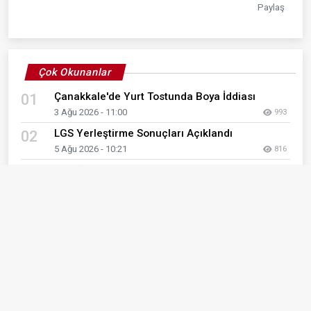
Paylaş
Çok Okunanlar
Çanakkale'de Yurt Tostunda Boya İddiası
01
3 Ağu 2026 - 11:00
993
LGS Yerleştirme Sonuçları Açıklandı
02
5 Ağu 2026 - 10:21
816
ÇOMÜ’ye 400 bin avroluk Avrupa
03
projesine destek
1 Ağu 2026 - 01:20
792
Çanakkale Denetimli Serbestlik Müdürlüğü
04
okulların bakımına destek olmayı
sürdürüyor
2 Ağu 2026 - 12:34
711
ÇOMÜ'de nakitsiz kampüs dönemi
05
başlıyor