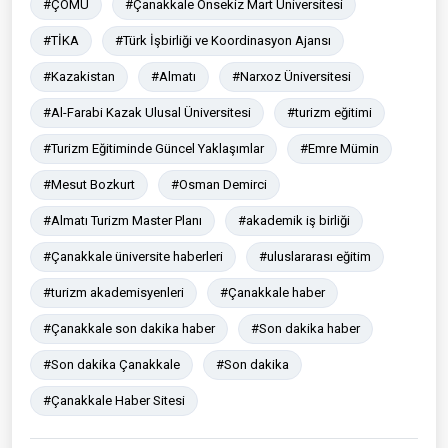
#ÇOMÜ
#Çanakkale Onsekiz Mart Üniversitesi
#TİKA
#Türk İşbirliği ve Koordinasyon Ajansı
#Kazakistan
#Almatı
#Narxoz Üniversitesi
#Al-Farabi Kazak Ulusal Üniversitesi
#turizm eğitimi
#Turizm Eğitiminde Güncel Yaklaşımlar
#Emre Mümin
#Mesut Bozkurt
#Osman Demirci
#Almatı Turizm Master Planı
#akademik iş birliği
#Çanakkale üniversite haberleri
#uluslararası eğitim
#turizm akademisyenleri
#Çanakkale haber
#Çanakkale son dakika haber
#Son dakika haber
#Son dakika Çanakkale
#Son dakika
#Çanakkale Haber Sitesi