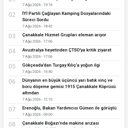
7 Ağu 2026 - 19:16
İYİ Partili Çağlayan Kamping Dosyalarındaki
02
Süreci Sordu
7 Ağu 2026 - 18:42
Çanakkale Hizmet Grupları eleman arıyor
03
7 Ağu 2026 - 17:06
Avustralya heyetinden ÇTSO'ya kritik ziyaret
04
7 Ağu 2026 - 17:06
Gökçeada’dan Turgay Kılıç’a yoğun ilgi
05
7 Ağu 2026 - 16:40
Dünyanın en büyük üçüncü yarı batık vinç ve
06
boru döşeme gemisi 1915 Çanakkale Köprüsü
altından
7 Ağu 2026 - 12:10
Erenoğlu, Bakan Yardımcısı Gümen ile görüştü
07
7 Ağu 2026 - 09:00
Çanakkale Boğazı’nda makine arızası
08