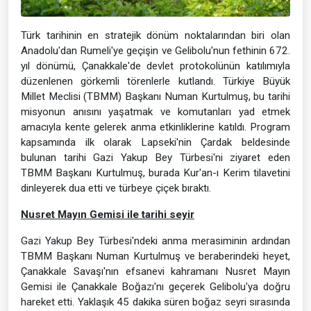
Türk tarihinin en stratejik dönüm noktalarından biri olan
Anadolu'dan Rumeli'ye geçişin ve Gelibolu'nun fethinin 672.
yıl dönümü, Çanakkale'de devlet protokolünün katılımıyla
düzenlenen görkemli törenlerle kutlandı. Türkiye Büyük
Millet Meclisi (TBMM) Başkanı Numan Kurtulmuş, bu tarihi
misyonun anısını yaşatmak ve komutanları yad etmek
amacıyla kente gelerek anma etkinliklerine katıldı. Program
kapsamında ilk olarak Lapseki'nin Çardak beldesinde
bulunan tarihi Gazi Yakup Bey Türbesi'ni ziyaret eden
TBMM Başkanı Kurtulmuş, burada Kur'an-ı Kerim tilavetini
dinleyerek dua etti ve türbeye çiçek bıraktı.
Nusret Mayın Gemisi ile tarihi seyir
Gazi Yakup Bey Türbesi'ndeki anma merasiminin ardından
TBMM Başkanı Numan Kurtulmuş ve beraberindeki heyet,
Çanakkale Savaşı'nın efsanevi kahramanı Nusret Mayın
Gemisi ile Çanakkale Boğazı'nı geçerek Gelibolu'ya doğru
hareket etti. Yaklaşık 45 dakika süren boğaz seyri sırasında