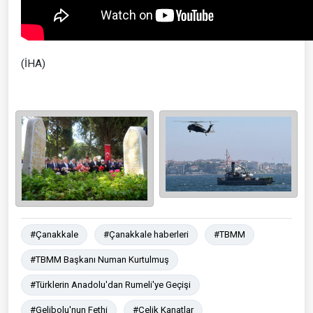
(İHA)
#Çanakkale
#Çanakkale haberleri
#TBMM
#TBMM Başkanı Numan Kurtulmuş
#Türklerin Anadolu'dan Rumeli'ye Geçişi
#Gelibolu'nun Fethi
#Çelik Kanatlar