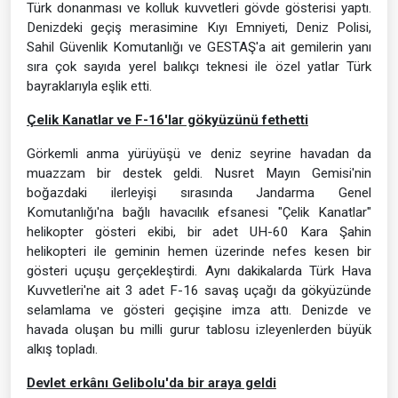
Türk donanması ve kolluk kuvvetleri gövde gösterisi yaptı.
Denizdeki geçiş merasimine Kıyı Emniyeti, Deniz Polisi,
Sahil Güvenlik Komutanlığı ve GESTAŞ'a ait gemilerin yanı
sıra çok sayıda yerel balıkçı teknesi ile özel yatlar Türk
bayraklarıyla eşlik etti.
Çelik Kanatlar ve F-16'lar gökyüzünü fethetti
Görkemli anma yürüyüşü ve deniz seyrine havadan da
muazzam bir destek geldi. Nusret Mayın Gemisi'nin
boğazdaki ilerleyişi sırasında Jandarma Genel
Komutanlığı'na bağlı havacılık efsanesi "Çelik Kanatlar"
helikopter gösteri ekibi, bir adet UH-60 Kara Şahin
helikopteri ile geminin hemen üzerinde nefes kesen bir
gösteri uçuşu gerçekleştirdi. Aynı dakikalarda Türk Hava
Kuvvetleri'ne ait 3 adet F-16 savaş uçağı da gökyüzünde
selamlama ve gösteri geçişine imza attı. Denizde ve
havada oluşan bu milli gurur tablosu izleyenlerden büyük
alkış topladı.
Devlet erkânı Gelibolu'da bir araya geldi