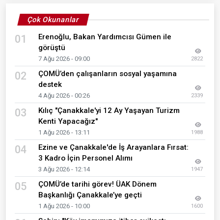
Çok Okunanlar
Erenoğlu, Bakan Yardımcısı Gümen ile
01
görüştü
7 Ağu 2026 - 09:00
2822
ÇOMÜ’den çalışanların sosyal yaşamına
02
destek
4 Ağu 2026 - 00:26
2339
Kılıç "Çanakkale'yi 12 Ay Yaşayan Turizm
03
Kenti Yapacağız"
1 Ağu 2026 - 13:11
1988
Ezine ve Çanakkale'de İş Arayanlara Fırsat:
04
3 Kadro İçin Personel Alımı
3 Ağu 2026 - 12:14
1947
ÇOMÜ’de tarihi görev! ÜAK Dönem
05
Başkanlığı Çanakkale’ye geçti
1 Ağu 2026 - 10:00
1600