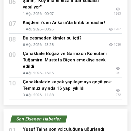
Şahin; "Köy imamımıza itibar suikastı
06
yapılıyor"
1 Ağu 2026 - 00:07
1363
Kaşdemir’den Ankara’da kritik temaslar!
07
1 Ağu 2026 - 00:26
1207
Bu çeşmeden kimler su içti?
08
6 Ağu 2026 - 13:28
1030
Çanakkale Boğaz ve Garnizon Komutanı
09
Tuğamiral Mustafa Biçen emekliye sevk
edildi
4 Ağu 2026 - 16:35
981
Çanakkale’de kaçak yapılaşmaya geçit yok:
10
Temmuz ayında 16 yapı yıkıldı
3 Ağu 2026 - 11:38
972
Son Eklenen Haberler
Yusuf Talha son yolculuğuna uğurlandı
01