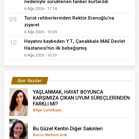
nedeniyle sürüklenen tanker kurtarıldı
6 Ağu 2026 - 17:14
Turist rehberlerinden Rektör Erenoğlu’na
09
ziyaret
6 Ağu 2026 - 16:39
Hayatını kaybeden Y.T., Çanakkale MAE Devlet
10
Hastanesi'nin ilk bebeğiymiş
6 Ağu 2026 - 16:33
Son Yazılar
YAŞLANMAK, HAYAT BOYUNCA
KARŞIMIZA ÇIKAN UYUM SÜREÇLERİNDEN
FARKLI MI?
Bilge Çetinkaya
Bu Güzel Kentin Diğer Sakinleri
Burcu Meltem Arık