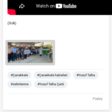
(İHA)
#Çanakkale
#Çanakkale haberleri
#Yusuf Talha
#zehirlenme
#Yusuf Talha Çanlı
Paylaş