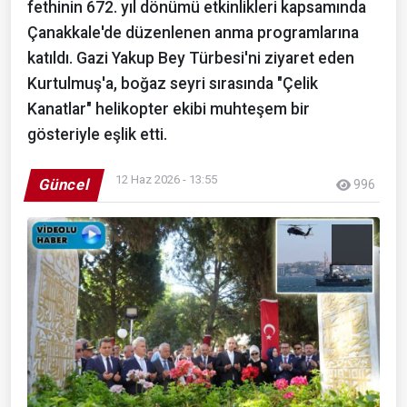
fethinin 672. yıl dönümü etkinlikleri kapsamında
Çanakkale'de düzenlenen anma programlarına
katıldı. Gazi Yakup Bey Türbesi'ni ziyaret eden
Kurtulmuş'a, boğaz seyri sırasında "Çelik
Kanatlar" helikopter ekibi muhteşem bir
gösteriyle eşlik etti.
12 Haz 2026 - 13:55
Güncel
996