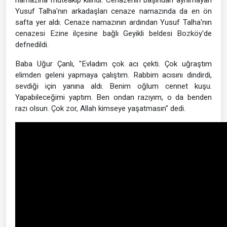
namazına müteakip kılındı. Cenazenin başından ayrılmayan
Yusuf Talha'nın arkadaşları cenaze namazında da en ön
safta yer aldı. Cenaze namazının ardından Yusuf Talha'nın
cenazesi Ezine ilçesine bağlı Geyikli beldesi Bozköy'de
defnedildi.
Baba Uğur Çanlı, "Evladım çok acı çekti. Çok uğraştım
elimden geleni yapmaya çalıştım. Rabbim acısını dindirdi,
sevdiği için yanına aldı. Benim oğlum cennet kuşu.
Yapabileceğimi yaptım. Ben ondan razıyım, o da benden
razı olsun. Çok zor, Allah kimseye yaşatmasın" dedi.