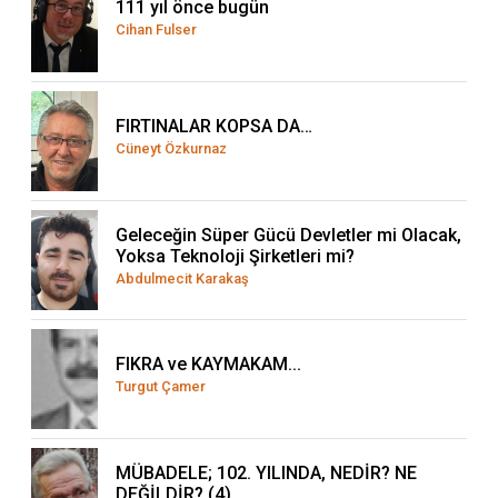
111 yıl önce bugün
Cihan Fulser
FIRTINALAR KOPSA DA…
Cüneyt Özkurnaz
Geleceğin Süper Gücü Devletler mi Olacak,
Yoksa Teknoloji Şirketleri mi?
Abdulmecit Karakaş
FIKRA ve KAYMAKAM...
Turgut Çamer
MÜBADELE; 102. YILINDA, NEDİR? NE
DEĞİLDİR? (4)