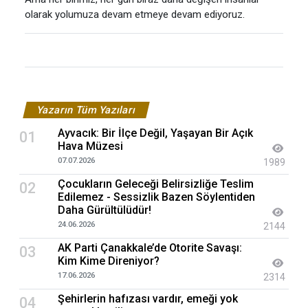
olarak yolumuza devam etmeye devam ediyoruz.
Yazarın Tüm Yazıları
Ayvacık: Bir İlçe Değil, Yaşayan Bir Açık
01
Hava Müzesi
07.07.2026
1989
Çocukların Geleceği Belirsizliğe Teslim
02
Edilemez - Sessizlik Bazen Söylentiden
Daha Gürültülüdür!
24.06.2026
2144
AK Parti Çanakkale’de Otorite Savaşı:
03
Kim Kime Direniyor?
17.06.2026
2314
Şehirlerin hafızası vardır, emeği yok
04