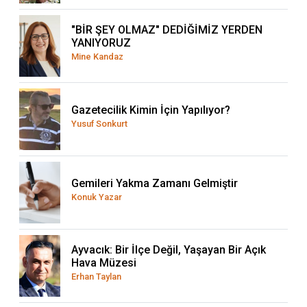
"BİR ŞEY OLMAZ" DEDİĞİMİZ YERDEN
YANIYORUZ
Mine Kandaz
Gazetecilik Kimin İçin Yapılıyor?
Yusuf Sonkurt
Gemileri Yakma Zamanı Gelmiştir
Konuk Yazar
Ayvacık: Bir İlçe Değil, Yaşayan Bir Açık
Hava Müzesi
Erhan Taylan