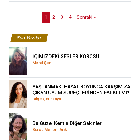
1
2
3
4
Sonraki »
Son Yazılar
İÇİMİZDEKİ SESLER KOROSU
Meral Şen
YAŞLANMAK, HAYAT BOYUNCA KARŞIMIZA
ÇIKAN UYUM SÜREÇLERİNDEN FARKLI MI?
Bilge Çetinkaya
Bu Güzel Kentin Diğer Sakinleri
Burcu Meltem Arık