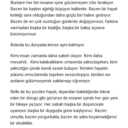
Bunların her biri insanın içine görünmeyen izler bırakıyor.
Bazen bir kaybın ağırlığı büyüyor kalbinde. Bazen bir hayal
kırıklığı seni olduğundan daha güçlü biri haline getiriyor.
Bazen de en çok sustuğun günlerde değişiyorsun; farkına
varmadan başka bir kişiliğe, başka bir bakış açısına
bürünüyorsun.
Aslında bu dünyada kimse aynı kalmıyor.
Kimi insan zamanla daha sabırlı oluyor. Kimi daha
mesafeli… Kimi kalabalıkların ortasında yalnızlaşırken, kimi
yalnızlığın içinde kendi sesini buluyor. Kimileri hayatın
yükünü omuzlarında taşırken sessizleşiyor, kimileri ise
acılarını gülümseyerek saklamayı öğreniyor.
Belki de bu yüzden hayat, dışarıdan bakıldığında tekrar
eden bir döngü gibi görünse de insanın içinde her gün yeni
bir hikaye yazıyor. Her sabah başka bir düşünceyle
uyanıyor, başka bir duyguyla güne başlıyoruz. Bazen
umutla, bazen yorgunlukla, bazen de adını koyamadığımız
bir eksiklikle…