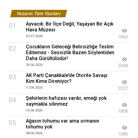
Yazarın Tüm Yazıları
Ayvacık: Bir İlçe Değil, Yaşayan Bir Açık
01
Hava Müzesi
07.07.2026
1854
Çocukların Geleceği Belirsizliğe Teslim
02
Edilemez - Sessizlik Bazen Söylentiden
Daha Gürültülüdür!
24.06.2026
2068
AK Parti Çanakkale’de Otorite Savaşı:
03
Kim Kime Direniyor?
17.06.2026
2237
Şehirlerin hafızası vardır, emeği yok
04
saymakla silinmez
10.06.2026
1808
Ağacın tohumu var ama ormanın
05
tohumu yok
08.06.2026
1685