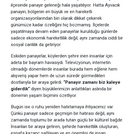
ilçesinde panayır geleneği hala yaşatılıyor. Hatta Ayvacık
panayırı, bölgenin en büyük ve en hareketli
organizasyonlarından biri olarak dikkat çekerek
günümüze kadar özelliğini hiç bozmamış. İlçelerde
yaşatılmaya devam eden panayırlar kurulduğu günlerde
sadece ekonomik hareketlilik değil, aynı zamanda ciddi bir
sosyal canlılık da getiriyor.
Eskiden panayırlar, köylerden şehre inen insanlar için
adeta bir bayram havasıydı. Televizyonun, internetin
olmadığı dönemlerde insanlar burada hem eğlenir hem
alışveriş yapar hem de uzun süredir görmedikleri
dostlarıyla bir araya gelirdi.
“Panayır zamanı biz kaleye
giderdik”
diyen büyüklerimizin anlattıkları aslında bir
dönemin yaşam biçimini özetliyor.
Bugün ise o ruhu yeniden hatırlamaya ihtiyacımız var.
Çünkü panayır sadece geçmişin bir hatırası değil, aynı
zamanda toplumu bir arada tutan güçlü bir kültürel bağdır.
İnsanları bir araya getiren, şehirde hareketlilik oluşturan,
esnafa kazanç sağlayan ve en önemlisi de insan