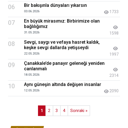
Bir bakışınla dünyaları yıkarsın
06
03.06.2026
1733
En büyük mirasımız: Birbirimize olan
07
bağlılığımız
31.05.2026
1598
Sevgi, saygı ve vefaya hasret kaldık,
08
keşke sevgi dallarda yetişseydi
22.05.2026
1997
Çanakkale’de panayır geleneği yeniden
09
canlanmalı
18.05.2026
2314
Aynı güneşin altında değişen insanlar
10
12.05.2026
2090
1
2
3
4
Sonraki »