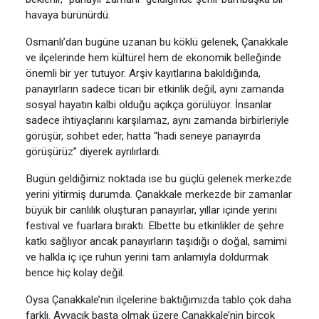
havaya bürünürdü.
Osmanlı’dan bugüne uzanan bu köklü gelenek, Çanakkale
ve ilçelerinde hem kültürel hem de ekonomik belleğinde
önemli bir yer tutuyor. Arşiv kayıtlarına bakıldığında,
panayırların sadece ticari bir etkinlik değil, aynı zamanda
sosyal hayatın kalbi olduğu açıkça görülüyor. İnsanlar
sadece ihtiyaçlarını karşılamaz, aynı zamanda birbirleriyle
görüşür, sohbet eder, hatta “hadi seneye panayırda
görüşürüz” diyerek ayrılırlardı.
Bugün geldiğimiz noktada ise bu güçlü gelenek merkezde
yerini yitirmiş durumda. Çanakkale merkezde bir zamanlar
büyük bir canlılık oluşturan panayırlar, yıllar içinde yerini
festival ve fuarlara bıraktı. Elbette bu etkinlikler de şehre
katkı sağlıyor ancak panayırların taşıdığı o doğal, samimi
ve halkla iç içe ruhun yerini tam anlamıyla doldurmak
bence hiç kolay değil.
Oysa Çanakkale’nin ilçelerine baktığımızda tablo çok daha
farklı. Ayvacık başta olmak üzere Çanakkale’nin birçok