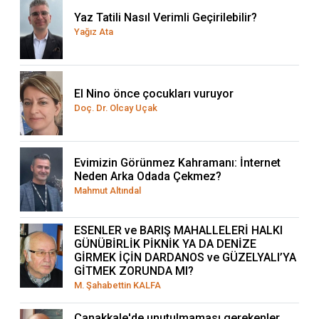
Yaz Tatili Nasıl Verimli Geçirilebilir?
Yağız Ata
El Nino önce çocukları vuruyor
Doç. Dr. Olcay Uçak
Evimizin Görünmez Kahramanı: İnternet
Neden Arka Odada Çekmez?
Mahmut Altındal
ESENLER ve BARIŞ MAHALLELERİ HALKI
GÜNÜBİRLİK PİKNİK YA DA DENİZE
GİRMEK İÇİN DARDANOS ve GÜZELYALI’YA
GİTMEK ZORUNDA MI?
M. Şahabettin KALFA
Çanakkale'de unutulmaması gerekenler,